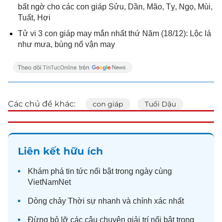
bất ngờ cho các con giáp Sửu, Dần, Mão, Tỵ, Ngọ, Mùi,
Tuất, Hợi
Tử vi 3 con giáp may mắn nhất thứ Năm (18/12): Lộc lá
như mưa, bùng nổ vận may
Các chủ đề khác:
con giáp
Tuổi Dậu
Liên kết hữu ích
Khám phá
tin tức
nổi bật trong ngày cùng
VietNamNet
Dòng chảy
Thời sự
nhanh và chính xác nhất
Đừng bỏ lỡ các câu chuyện
giải trí
nổi bật trong