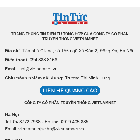
TRANG THÔNG TIN ĐIỆN TỬ TỔNG HỢP CỦA CÔNG TY CỔ PHẦN
TRUYỀN THÔNG VIETNAMNET
Địa chỉ:
Tòa nhà C’land, số 156 ngõ Xã Đàn 2, Đống Đa, Hà Nội
Điện thoại:
094 388 8166
Email:
ttol@vietnamnet.vn
Chịu trách nhiệm nội dung:
Trương Thị Minh Hưng
LIÊN HỆ QUẢNG CÁO
CÔNG TY CỔ PHẦN TRUYỀN THÔNG VIETNAMNET
Hà Nội
Tel: 04 3772 7988 - Hotline: 0919 405 885
Email: vietnamnetjsc.hn@vietnamnet.vn