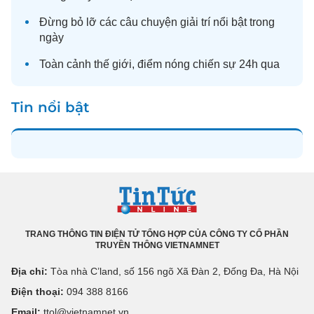
Đừng bỏ lỡ các câu chuyện
giải trí
nổi bật trong
ngày
Toàn cảnh
thế giới
, điểm nóng chiến sự 24h qua
Tin nổi bật
TRANG THÔNG TIN ĐIỆN TỬ TỔNG HỢP CỦA CÔNG TY CỔ PHẦN
TRUYỀN THÔNG VIETNAMNET
Địa chỉ:
Tòa nhà C’land, số 156 ngõ Xã Đàn 2, Đống Đa, Hà Nội
Điện thoại:
094 388 8166
Email:
ttol@vietnamnet.vn