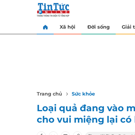
Xã hội
Đời sống
Giải t
Trang chủ
Sức khỏe
Loại quả đang vào m
cho vui miệng lại có