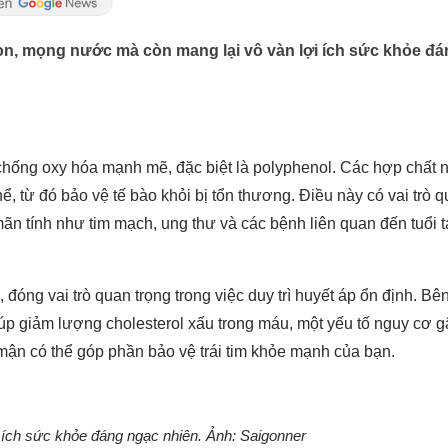
gon, mọng nước mà còn mang lại vô vàn lợi ích sức khỏe đ
chống oxy hóa mạnh mẽ, đặc biệt là polyphenol. Các hợp chất 
hể, từ đó bảo vệ tế bào khỏi bị tổn thương. Điều này có vai trò 
ãn tính như tim mạch, ung thư và các bệnh liên quan đến tuổi t
 đóng vai trò quan trọng trong việc duy trì huyết áp ổn định. Bê
úp giảm lượng cholesterol xấu trong máu, một yếu tố nguy cơ g
mận có thể góp phần bảo vệ trái tim khỏe mạnh của bạn.
 ích sức khỏe đáng ngạc nhiên. Ảnh: Saigonner