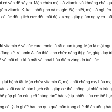
 có vấn đề xảy ra. Mận chứa một số vitamin và khoáng chất q
ồm vitamin K, kali, phốt pho và magie. Đặc biệt, một số nghiên
hể có tác động tích cực đến mật độ xương, giúp giảm nguy cơ lo
ủ vitamin A và các carotenoid là rất quan trọng. Mận là một ng
áng kể. Vitamin A cần thiết cho chức năng thị giác, giúp duy tr
về mắt như khô mắt và thoái hóa điểm vàng do tuổi tác.
g lại bệnh tật. Mận chứa vitamin C, một chất chống oxy hóa m
h sản xuất các tế bào bạch cầu, giúp cơ thể chống lại nhiễm trùng
hể góp phần củng cố "hàng rào" bảo vệ tự nhiên của cơ thể bạ
hông có lý do gì để bạn bỏ qua quả mận trong chế độ ăn uống hà