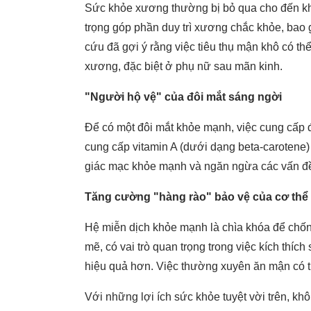
Sức khỏe xương thường bị bỏ qua cho đến khi
trọng góp phần duy trì xương chắc khỏe, bao g
cứu đã gợi ý rằng việc tiêu thụ mận khô có t
xương, đặc biệt ở phụ nữ sau mãn kinh.
"Người hộ vệ" của đôi mắt sáng ngời
Để có một đôi mắt khỏe mạnh, việc cung cấp đ
cung cấp vitamin A (dưới dạng beta-carotene) đ
giác mạc khỏe mạnh và ngăn ngừa các vấn đề 
Tăng cường "hàng rào" bảo vệ của cơ thể
Hệ miễn dịch khỏe mạnh là chìa khóa để chốn
mẽ, có vai trò quan trọng trong việc kích thíc
hiệu quả hơn. Việc thường xuyên ăn mận có t
Với những lợi ích sức khỏe tuyệt vời trên, k