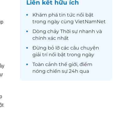
Liên kết hữu ích
Khám phá
tin tức
nổi bật
trong ngày cùng VietNamNet
úp
Dòng chảy
Thời sự
nhanh và
chính xác nhất
Đừng bỏ lỡ các câu chuyện
giải trí
nổi bật trong ngày
Toàn cảnh
thế giới
, điểm
ây
nóng chiến sự 24h qua
sự
p
ột