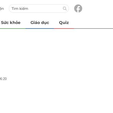
iện
Sức khỏe
Giáo dục
Quiz
06:20