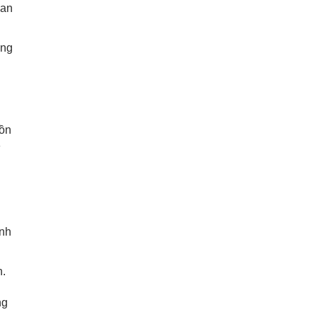
uan
ãng
uồn
ì
ạnh
n.
ng