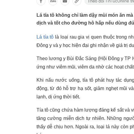
Lá tía tô không chỉ làm dậy mùi món ăn mà 
dịch và tốt cho đường hô hấp nếu dùng đ
Lá tía tô
là loại rau gia vị quen thuộc trong 
Đông y và y học hiện đại ghi nhận về giá trị d
Theo lương y Bùi Đắc Sáng (Hội Đông y TP Hà 
ứng như viêm mũi, viêm da nhờ các hoạt chất 
Khi nấu nước uống, tía tô phát huy tác dụn
động, từ đó hỗ trợ hạ sốt, giảm nghẹt mũi v
lạnh, dị ứng thời tiết.
Tía tô cũng chứa hàm lượng đáng kể sắt và v
tăng cường miễn dịch tự nhiên. Những người
thấy dễ chịu hơn. Ngoài ra, loại lá này còn p