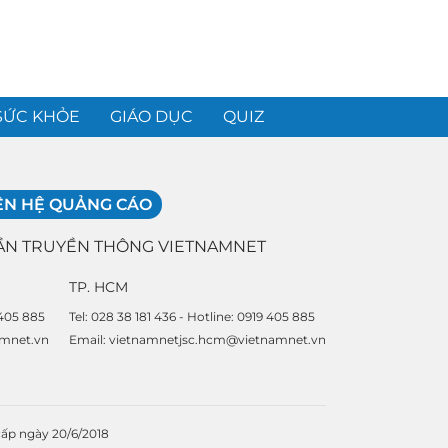
SỨC KHỎE
GIÁO DỤC
QUIZ
ÊN HỆ QUẢNG CÁO
ẦN TRUYỀN THÔNG VIETNAMNET
TP. HCM
 405 885
Tel: 028 38 181 436 - Hotline: 0919 405 885
amnet.vn
Email: vietnamnetjsc.hcm@vietnamnet.vn
cấp ngày 20/6/2018