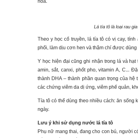
hóa.
Lá tía tô là loại rau g
Theo y học cổ truyền, lá tía tô có vị cay, tín
phổi, làm dịu cơn hen và thậm chí được dùng t
Y học hiện đại cũng ghi nhận trong lá và hạt 
amin, sắt, canxi, phốt pho, vitamin A, C... Đặ
thành DHA – thành phần quan trọng của hệ th
các chứng viêm da dị ứng, viêm phế quản, khó
Tía tô có thể dùng theo nhiều cách: ăn sống
ngày.
Lưu ý khi sử dụng nước lá tía tô
Phụ nữ mang thai, đang cho con bú, người có