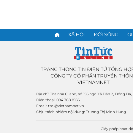
XÃ HỘI
ĐỜI SỐNG
GI
TRANG THÔNG TIN ĐIỆN TỬ TỔNG HỢ
CÔNG TY CỔ PHẦN TRUYỀN THÔ
VIETNAMNET
Địa chỉ:
Tòa nhà C’land, số 156 ngõ Xã Đàn 2, Đống Đa,
Điện thoại:
094 388 8166
Email:
ttol@vietnamnet.vn
Chịu trách nhiệm nội dung:
Trương Thị Minh Hưng
Giấy phép hoạt độ