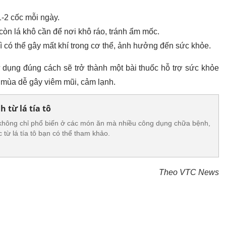
-2 cốc mỗi ngày.
còn lá khô cần để nơi khô ráo, tránh ẩm mốc.
 có thể gây mất khí trong cơ thể, ảnh hưởng đến sức khỏe.
sử dụng đúng cách sẽ trở thành một bài thuốc hỗ trợ sức khỏe
o mùa dễ gây viêm mũi, cảm lạnh.
 từ lá tía tô
c không chỉ phổ biến ở các món ăn mà nhiều công dụng chữa bệnh,
c từ lá tía tô bạn có thể tham khảo.
Theo VTC News