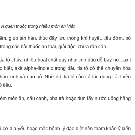
ia vị quen thuộc trong nhiều món ăn Việt.
h ấm, giúp tán hàn, thúc đẩy lưu thông khí huyết, tiêu đờm, bổ
rong các bài thuốc an thai, giải độc, chữa rắn cắn.
tía tô chứa nhiều hoạt chất quý như tinh dầu dễ bay hơi, axit
c biệt, axit alpha-linoleic trong dầu tía tô có thể chuyển hóa
ần kinh và não bộ. Nhờ đó, tía tô còn có tác dụng cải thiện
 tiêu.
 kèm món ăn, nấu canh, pha trà hoặc đun lấy nước uống hằng
 cơ địa yếu hoặc mắc bệnh lý đặc biệt nên tham khảo ý kiến