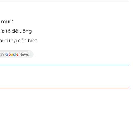
m mũi?
ía tô để uống
 ai cũng cần biết