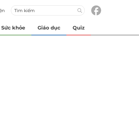
iện
Sức khỏe
Giáo dục
Quiz