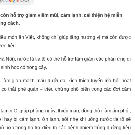
còn hỗ trợ giảm viêm mũi, cảm lạnh, cải thiện hệ miễn
úng cách.
nhiều món ăn Việt, không chỉ giúp tăng hương vị mà còn được
ược liệu.
Nội), nước lá tía tô có thể hỗ trợ làm giảm các phản ứng dị
sinh học có trong cây.
g làm giãn mạch máu dưới da, kích thích tuyến mồ hôi hoạt
à co thắt phế quản – triệu chứng phổ biến trong các đợt cảm
itamin C, giúp phòng ngừa thiếu máu, đồng thời làm ấm phổi,
 hay bị cảm lạnh, ớn lạnh, sốt nhẹ khi uống nước tía tô sẽ
hù hợp trong hỗ trợ điều trị các bệnh nhiễm trùng đường tiêu