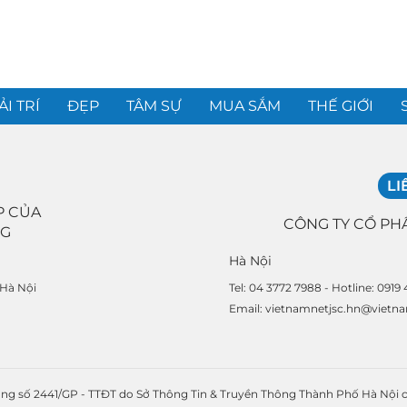
ẢI TRÍ
ĐẸP
TÂM SỰ
MUA SẮM
THẾ GIỚI
LI
P CỦA
CÔNG TY CỔ PH
NG
Hà Nội
Tel: 04 3772 7988 - Hotline: 0919
 Hà Nội
Email: vietnamnetjsc.hn@vietn
ng số 2441/GP - TTĐT do Sở Thông Tin & Truyền Thông Thành Phố Hà Nội 