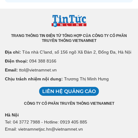
TRANG THÔNG TIN ĐIỆN TỬ TỔNG HỢP CỦA CÔNG TY CỔ PHẦN
TRUYỀN THÔNG VIETNAMNET
Địa chỉ:
Tòa nhà C’land, số 156 ngõ Xã Đàn 2, Đống Đa, Hà Nội
Điện thoại:
094 388 8166
Email:
ttol@vietnamnet.vn
Chịu trách nhiệm nội dung:
Trương Thị Minh Hưng
LIÊN HỆ QUẢNG CÁO
CÔNG TY CỔ PHẦN TRUYỀN THÔNG VIETNAMNET
Hà Nội
Tel: 04 3772 7988 - Hotline: 0919 405 885
Email: vietnamnetjsc.hn@vietnamnet.vn