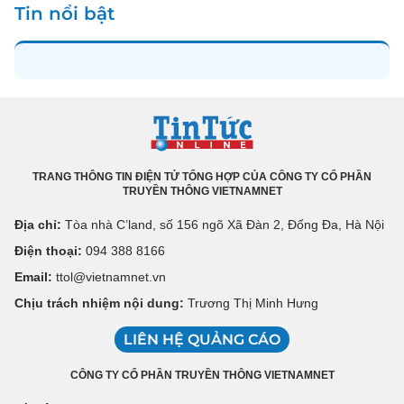
Tin nổi bật
TRANG THÔNG TIN ĐIỆN TỬ TỔNG HỢP CỦA CÔNG TY CỔ PHẦN
TRUYỀN THÔNG VIETNAMNET
Địa chỉ:
Tòa nhà C’land, số 156 ngõ Xã Đàn 2, Đống Đa, Hà Nội
Điện thoại:
094 388 8166
Email:
ttol@vietnamnet.vn
Chịu trách nhiệm nội dung:
Trương Thị Minh Hưng
LIÊN HỆ QUẢNG CÁO
CÔNG TY CỔ PHẦN TRUYỀN THÔNG VIETNAMNET