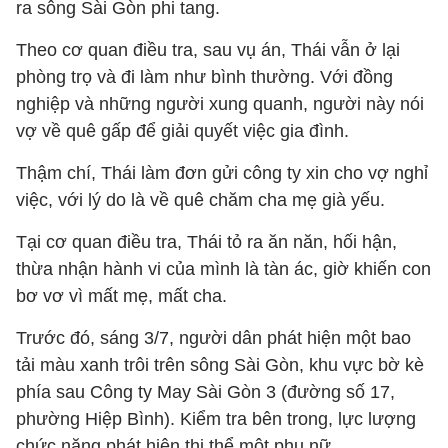
ra sông Sài Gòn phi tang.
Theo cơ quan điều tra, sau vụ án, Thái vẫn ở lại
phòng trọ và đi làm như bình thường. Với đồng
nghiệp và những người xung quanh, người này nói
vợ về quê gấp để giải quyết việc gia đình.
Thậm chí, Thái làm đơn gửi công ty xin cho vợ nghỉ
việc, với lý do là về quê chăm cha mẹ già yếu.
Tại cơ quan điều tra, Thái tỏ ra ăn năn, hối hận,
thừa nhận hành vi của mình là tàn ác, giờ khiến con
bơ vơ vì mất mẹ, mất cha.
Trước đó, sáng 3/7, người dân phát hiện một bao
tải màu xanh trôi trên sông Sài Gòn, khu vực bờ kè
phía sau Công ty May Sài Gòn 3 (đường số 17,
phường Hiệp Bình). Kiểm tra bên trong, lực lượng
chức năng phát hiện thi thể một phụ nữ.