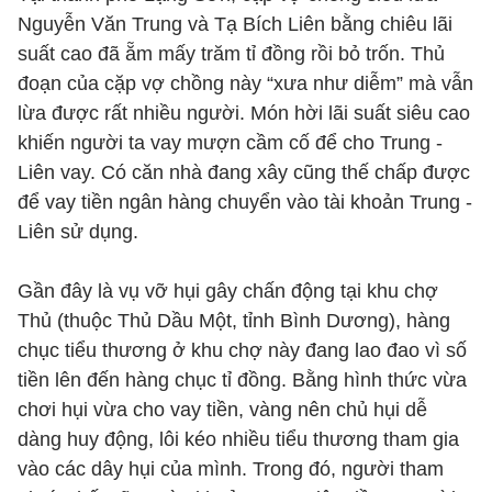
Nguyễn Văn Trung và Tạ Bích Liên bằng chiêu lãi
suất cao đã ẵm mấy trăm tỉ đồng rồi bỏ trốn. Thủ
đoạn của cặp vợ chồng này “xưa như diễm” mà vẫn
lừa được rất nhiều người. Món hời lãi suất siêu cao
khiến người ta vay mượn cầm cố để cho Trung -
Liên vay. Có căn nhà đang xây cũng thế chấp được
để vay tiền ngân hàng chuyển vào tài khoản Trung -
Liên sử dụng.
Gần đây là vụ vỡ hụi gây chấn động tại khu chợ
Thủ (thuộc Thủ Dầu Một, tỉnh Bình Dương), hàng
chục tiểu thương ở khu chợ này đang lao đao vì số
tiền lên đến hàng chục tỉ đồng. Bằng hình thức vừa
chơi hụi vừa cho vay tiền, vàng nên chủ hụi dễ
dàng huy động, lôi kéo nhiều tiểu thương tham gia
vào các dây hụi của mình. Trong đó, người tham