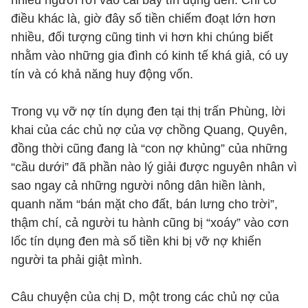
nhiều người rơi vào cái bẫy tín dụng đen. Chỉ có
điều khác là, giờ đây số tiền chiếm đoạt lớn hơn
nhiều, đối tượng cũng tinh vi hơn khi chúng biết
nhằm vào những gia đình có kinh tế khá giả, có uy
tín và có khả năng huy động vốn.
Trong vụ vỡ nợ tín dụng đen tại thị trấn Phùng, lời
khai của các chủ nợ của vợ chồng Quang, Quyên,
đồng thời cũng đang là “con nợ khủng” của những
“cầu dưới” đã phần nào lý giải được nguyên nhân vì
sao ngay cả những người nông dân hiền lành,
quanh năm “bán mặt cho đất, bán lưng cho trời”,
thậm chí, cả người tu hành cũng bị “xoáy” vào cơn
lốc tín dụng đen mà số tiền khi bị vỡ nợ khiến
người ta phải giật mình.
Câu chuyện của chị D, một trong các chủ nợ của