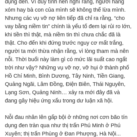
dụng đen. Vì duy tình nên nghĩ rằng, người hàng
xóm hay bà con của mình sẽ không thể lừa mình.
Nhưng các vụ vỡ nợ liên tiếp đã chỉ ra rằng, “cho
vay bằng niềm tin” chính là yếu tố đem lại rủi ro lớn,
khi tiền thì thật, mà niềm tin thì chưa chắc đã là
thật. Cho đến khi đứng trước nguy cơ mất trắng,
người ta mới thừa nhận rằng, vì lòng tham mà nên
nỗi. Thời buổi này làm gì có mức lãi suất cao ngất
trời như vậy? Những vụ vỡ nợ, vỡ hụi ở thành phố
Hồ Chí Minh, Bình Dương, Tây Ninh, Tiền Giang,
Quảng Ngãi, Lâm Đồng, Điện Biên, Thái Nguyên,
Lạng Sơn, Quảng Ninh… xảy ra mới đây đã và
đang gây hiệu ứng xấu trong dư luận xã hội.
Nỗi đau nhân lên gấp bội ở những nơi cơn bão tín
dụng đen tràn qua như thị trấn Phú Minh ở Phú
Xuyên; thị trấn Phùng ở Đan Phượng, Hà Nội...