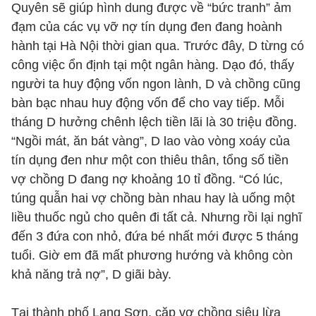
Quyên sẽ giúp hình dung được về “bức tranh” ảm
đạm của các vụ vỡ nợ tín dụng đen đang hoành
hành tại Hà Nội thời gian qua. Trước đây, D từng có
công việc ổn định tại một ngân hàng. Dạo đó, thấy
người ta huy động vốn ngon lành, D và chồng cũng
bàn bạc nhau huy động vốn để cho vay tiếp. Mỗi
tháng D hưởng chênh lệch tiền lãi là 30 triệu đồng.
“Ngồi mát, ăn bát vàng”, D lao vào vòng xoáy của
tín dụng đen như một con thiêu thân, tổng số tiền
vợ chồng D đang nợ khoảng 10 tỉ đồng. “Có lúc,
túng quẫn hai vợ chồng bàn nhau hay là uống một
liều thuốc ngủ cho quên đi tất cả. Nhưng rồi lại nghĩ
đến 3 đứa con nhỏ, đứa bé nhất mới được 5 tháng
tuổi. Giờ em đã mất phương hướng và không còn
khả năng trả nợ”, D giãi bày.
Tại thành phố Lạng Sơn, cặp vợ chồng siêu lừa