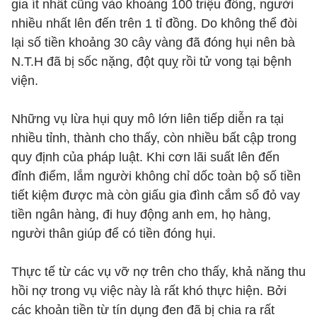
gia ít nhất cũng vào khoảng 100 triệu đồng, người
nhiều nhất lên đến trên 1 tỉ đồng. Do không thể đòi
lại số tiền khoảng 30 cây vàng đã đóng hụi nên bà
N.T.H đã bị sốc nặng, đột quỵ rồi tử vong tại bệnh
viện.
Những vụ lừa hụi quy mô lớn liên tiếp diễn ra tại
nhiều tỉnh, thành cho thấy, còn nhiều bất cập trong
quy định của pháp luật. Khi cơn lãi suất lên đến
đỉnh điểm, lắm người không chỉ dốc toàn bộ số tiền
tiết kiệm được mà còn giấu gia đình cắm sổ đỏ vay
tiền ngân hàng, đi huy động anh em, họ hàng,
người thân giúp để có tiền đóng hụi.
Thực tế từ các vụ vỡ nợ trên cho thấy, khả năng thu
hồi nợ trong vụ việc này là rất khó thực hiện. Bởi
các khoản tiền từ tín dụng đen đã bị chia ra rất