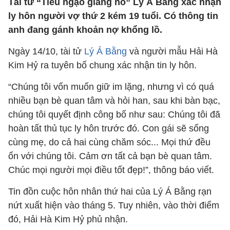
Tài tử “Tiếu ngạo giang hồ” Lý Á Bằng xác nhận
ly hôn người vợ thứ 2 kém 19 tuổi. Có thông tin
anh đang gánh khoản nợ khổng lồ.
Ngày 14/10, tài tử
Lý Á Bằng
và người mẫu Hải Hà
Kim Hỷ ra tuyên bố chung xác nhận tin ly hôn.
“Chúng tôi vốn muốn giữ im lặng, nhưng vì có quá
nhiều bạn bè quan tâm và hỏi han, sau khi bàn bạc,
chúng tôi quyết định công bố như sau: Chúng tôi đã
hoàn tất thủ tục ly hôn trước đó. Con gái sẽ sống
cùng mẹ, do cả hai cùng chăm sóc... Mọi thứ đều
ổn với chúng tôi. Cảm ơn tất cả bạn bè quan tâm.
Chúc mọi người mọi điều tốt đẹp!”, thông báo viết.
Tin đồn cuộc hôn nhân thứ hai của Lý Á Bằng rạn
nứt xuất hiện vào tháng 5. Tuy nhiên, vào thời điểm
đó, Hải Hà Kim Hỷ phủ nhận.