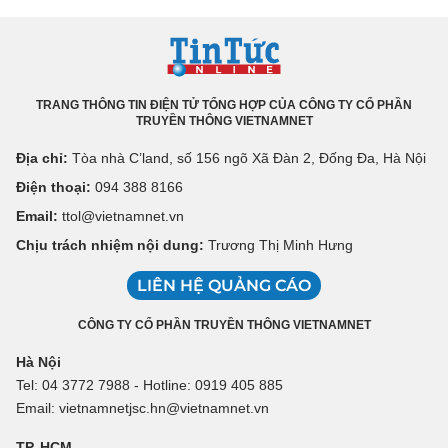
TRANG THÔNG TIN ĐIỆN TỬ TỔNG HỢP CỦA CÔNG TY CỔ PHẦN
TRUYỀN THÔNG VIETNAMNET
Địa chỉ:
Tòa nhà C’land, số 156 ngõ Xã Đàn 2, Đống Đa, Hà Nội
Điện thoại:
094 388 8166
Email:
ttol@vietnamnet.vn
Chịu trách nhiệm nội dung:
Trương Thị Minh Hưng
LIÊN HỆ QUẢNG CÁO
CÔNG TY CỔ PHẦN TRUYỀN THÔNG VIETNAMNET
Hà Nội
Tel: 04 3772 7988 - Hotline: 0919 405 885
Email: vietnamnetjsc.hn@vietnamnet.vn
TP. HCM