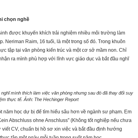
hi chọn nghề
sinh được khuyến khích trải nghiệm nhiều môi trường làm
p. Neriman Raim, 16 tuổi, là một trong số đó. Trong khuôn
ực tập tại văn phòng kiến trúc và một cơ sở mầm non. Chỉ
 nhận ra mình phù hợp với lĩnh vực giáo dục và bắt đầu nghĩ
 nghĩ mình thích làm việc văn phòng nhưng sau đó đã thay đổi suy
iệm thực tế. Ảnh:
The Hechinger Report
ột năm học dự bị để tìm hiểu sâu hơn về ngành sư phạm. Em
Kein Abschluss ohne Anschluss” (Không tốt nghiệp nếu chưa
 viết CV, chuẩn bị hồ sơ xin việc và bắt đầu định hướng
 thực tập một ngày mỗi tuần trong suốt năm học.