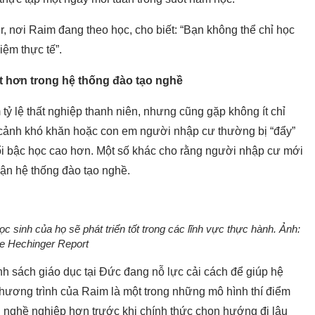
r, nơi Raim đang theo học, cho biết: “Bạn không thể chỉ học
iệm thực tế”.
t hơn trong hệ thống đào tạo nghề
ỷ lệ thất nghiệp thanh niên, nhưng cũng gặp không ít chỉ
n cảnh khó khăn hoặc con em người nhập cư thường bị “đẩy”
i bậc học cao hơn. Một số khác cho rằng người nhập cư mới
ận hệ thống đào tạo nghề.
ọc sinh của họ sẽ phát triển tốt trong các lĩnh vực thực hành. Ảnh:
e Hechinger Report
nh sách giáo dục tại Đức đang nỗ lực cải cách để giúp hệ
hương trình của Raim là một trong những mô hình thí điểm
nghề nghiệp hơn trước khi chính thức chọn hướng đi lâu