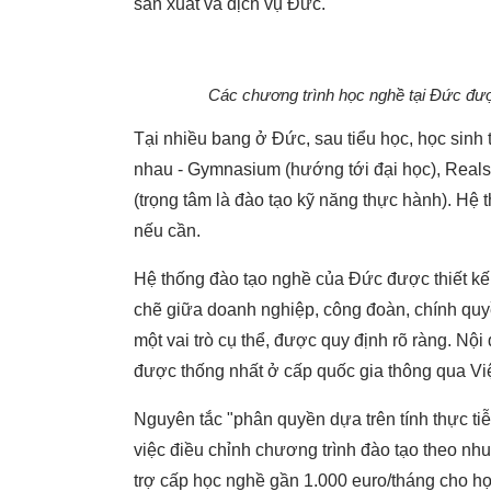
sản xuất và dịch vụ Đức.
Các chương trình học nghề tại Đức đượ
Tại nhiều bang ở Đức, sau tiểu học, học sin
nhau - Gymnasium (hướng tới đại học), Real
(trọng tâm là đào tạo kỹ năng thực hành). Hệ 
nếu cần.
Hệ thống đào tạo nghề của Đức được thiết kế 
chẽ giữa doanh nghiệp, công đoàn, chính qu
một vai trò cụ thể, được quy định rõ ràng. Nộ
được thống nhất ở cấp quốc gia thông qua Vi
Nguyên tắc "phân quyền dựa trên tính thực t
việc điều chỉnh chương trình đào tạo theo nhu
trợ cấp học nghề gần 1.000 euro/tháng cho họ