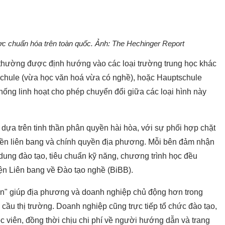
c chuẩn hóa trên toàn quốc. Ảnh:
The Hechinger Report
h thường được định hướng vào các loại trường trung học khác
schule (vừa học văn hoá vừa có nghề), hoặc Hauptschule
thống linh hoạt cho phép chuyển đổi giữa các loại hình này
dựa trên tinh thần phân quyền hài hòa, với sự phối hợp chặt
yền liên bang và chính quyền địa phương. Mỗi bên đảm nhận
i dung đào tạo, tiêu chuẩn kỹ năng, chương trình học đều
ện Liên bang về Đào tạo nghề (BiBB).
iễn" giúp địa phương và doanh nghiệp chủ động hơn trong
 cầu thị trường. Doanh nghiệp cũng trực tiếp tổ chức đào tạo,
c viên, đồng thời chịu chi phí về người hướng dẫn và trang