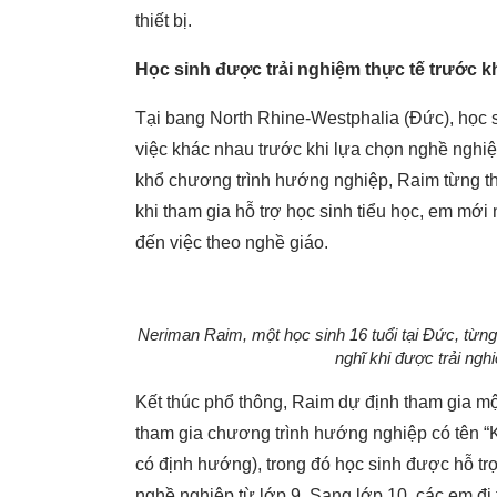
thiết bị.
Học sinh được trải nghiệm thực tế trước k
Tại bang North Rhine-Westphalia (Đức), học 
việc khác nhau trước khi lựa chọn nghề nghiệ
khổ chương trình hướng nghiệp, Raim từng th
khi tham gia hỗ trợ học sinh tiểu học, em mới
đến việc theo nghề giáo.
Neriman Raim, một học sinh 16 tuổi tại Đức, từng
nghĩ khi được trải ngh
Kết thúc phổ thông, Raim dự định tham gia m
tham gia chương trình hướng nghiệp có tên “
có định hướng), trong đó học sinh được hỗ trợ
nghề nghiệp từ lớp 9. Sang lớp 10, các em đi