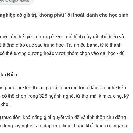
iệp có giá trị, không phải ‘lối thoát’ dành cho học sinh
nơi trên thế giới, nhưng ở Đức mô hình này rất phổ biến và
 thống giáo dục sau trung học. Tại nhiều bang, tỷ lệ thanh
 có thể tương đương hoặc vượt nhóm chọn vào đại học - dù
 tại Đức
ung học tại Đức tham gia các chương trình đào tạo nghề kép
ọ có thể chọn trong 326 ngành nghề, từ thợ mài kim cương, kỹ
khói.
hực tiễn, khả năng giải quyết vấn đề và tinh thần chủ động -
ao động tay nghề cao, đáp ứng tiêu chuẩn khắt khe của ngành