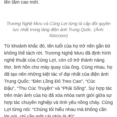
lên tầm cao mới.
Trương Nghệ Mưu và Củng Lợi từng là cặp đôi quyền
lực nhất trong làng điện ảnh Trung Quốc. (Ảnh:
Kbizoom)
Từ khoảnh khắc đó, tên tuổi của họ trở nên gắn bó
không thể tách rời. Trương Nghệ Mưu đã định hình
nghệ thuật của Củng Lợi, còn cô trở thành nàng
thơ, linh hồn cho máy quay của ông. Cùng nhau, họ
đã tạo nên những kiệt tác vĩ đại nhất của điện ảnh
Trung Quốc: “Đèn Lồng Đỏ Treo Cao”, “Cúc
Đậu”, “Thu Cúc Truyện” và “Phải Sống”. Sự hợp tác
trên màn ảnh của họ đã xóa nhòa ranh giới giữa sự
hợp tác chuyên nghiệp và tình yêu nồng cháy. Củng
Lợi từng nói: “Chúng tôi hiểu nhau mà không cần
lời nói, chỉ cần một cái nhìn là đủ”.