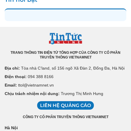
TRANG THÔNG TIN ĐIỆN TỬ TỔNG HỢP CỦA CÔNG TY CỔ PHẦN
TRUYỀN THÔNG VIETNAMNET
Địa chỉ:
Tòa nhà C’land, số 156 ngõ Xã Đàn 2, Đống Đa, Hà Nội
Điện thoại:
094 388 8166
Email:
ttol@vietnamnet.vn
Chịu trách nhiệm nội dung:
Trương Thị Minh Hưng
LIÊN HỆ QUẢNG CÁO
CÔNG TY CỔ PHẦN TRUYỀN THÔNG VIETNAMNET
Hà Nội