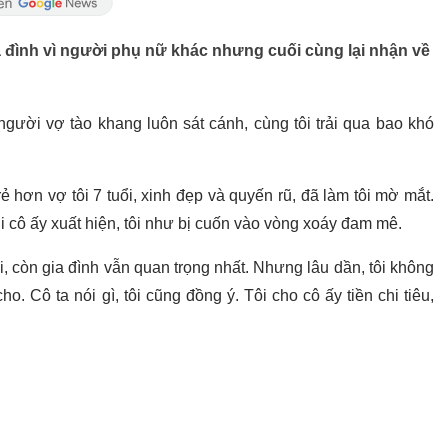
ia đình vì người phụ nữ khác nhưng cuối cùng lại nhận về
người vợ tào khang luôn sát cánh, cùng tôi trải qua bao khó
 hơn vợ tôi 7 tuổi, xinh đẹp và quyến rũ, đã làm tôi mờ mắt.
hi cô ấy xuất hiện, tôi như bị cuốn vào vòng xoáy đam mê.
i, còn gia đình vẫn quan trọng nhất. Nhưng lâu dần, tôi không
o. Cô ta nói gì, tôi cũng đồng ý. Tôi cho cô ấy tiền chi tiêu,