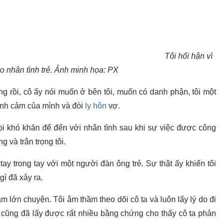
Tôi hối hận vì
eo nhân tình trẻ. Ảnh minh họa: PX
 rồi, cô ấy nói muốn ở bên tôi, muốn có danh phận, tôi một
tình cảm của mình và đòi
ly hôn
vợ.
ọi khó khăn để đến với nhân tình sau khi sự việc được công
g và trân trọng tôi.
tay trong tay với một người đàn ông trẻ. Sự thật ấy khiến tôi
gì đã xảy ra.
 lớn chuyện. Tôi âm thầm theo dõi cô ta và luôn lấy lý do đi
i cũng đã lấy được rất nhiều bằng chứng cho thấy cô ta phản