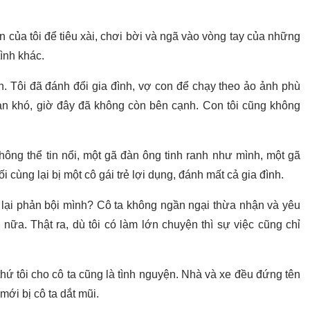
iền của tôi để tiêu xài, chơi bời và ngã vào vòng tay của những
 tình khác.
h. Tôi đã đánh đổi gia đình, vợ con để chạy theo ảo ảnh phù
an khó, giờ đây đã không còn bên cạnh. Con tôi cũng không
hông thể tin nổi, một gã đàn ông tinh ranh như mình, một gã
cùng lại bị một cô gái trẻ lợi dụng, đánh mất cả gia đình.
o lại phản bội mình? Cô ta không ngần ngại thừa nhận và yêu
nữa. Thật ra, dù tôi có làm lớn chuyện thì sự việc cũng chỉ
hứ tôi cho cô ta cũng là tình nguyện. Nhà và xe đều đứng tên
n mới bị cô ta dắt mũi.