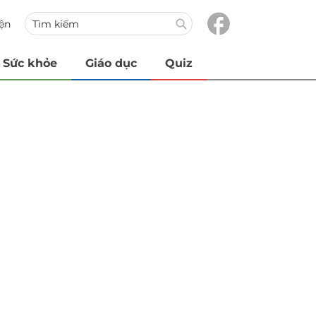
iện
Sức khỏe
Giáo dục
Quiz