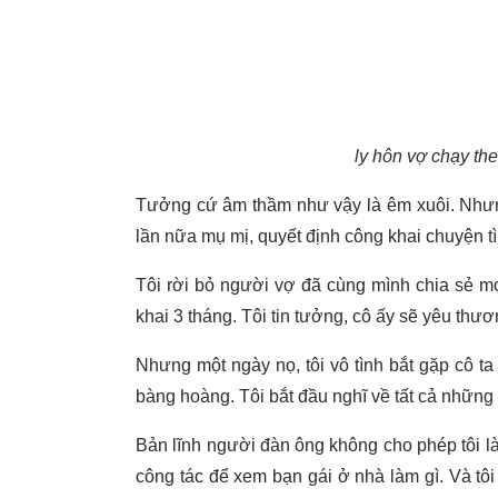
ly hôn vợ chạy th
Tưởng cứ âm thầm như vậy là êm xuôi. Nhưng
lần nữa mụ mị, quyết định công khai chuyện 
Tôi rời bỏ người vợ đã cùng mình chia sẻ m
khai 3 tháng. Tôi tin tưởng, cô ấy sẽ yêu thươn
Nhưng một ngày nọ, tôi vô tình bắt gặp cô ta 
bàng hoàng. Tôi bắt đầu nghĩ về tất cả những 
Bản lĩnh người đàn ông không cho phép tôi làm
công tác để xem bạn gái ở nhà làm gì. Và tô