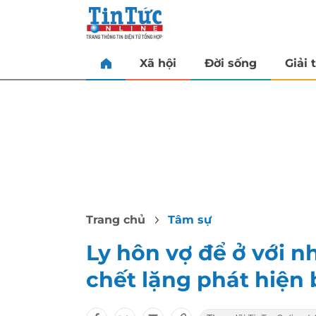
Xã hội
Đời sống
Giải t
Trang chủ
Tâm sự
Ly hôn vợ để ở với n
chết lặng phát hiện 