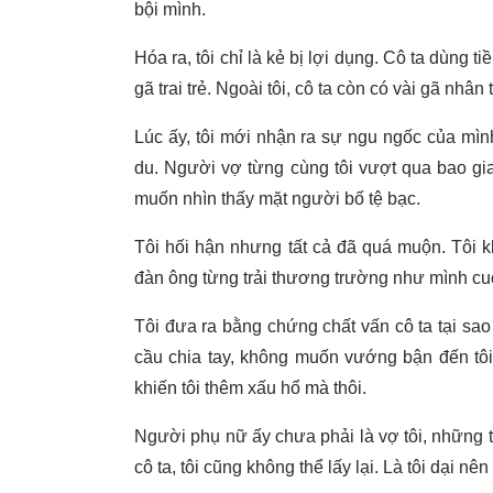
bội mình.
Hóa ra, tôi chỉ là kẻ bị lợi dụng. Cô ta dùng t
gã trai trẻ. Ngoài tôi, cô ta còn có vài gã nhân
Lúc ấy, tôi mới nhận ra sự ngu ngốc của mìn
du. Người vợ từng cùng tôi vượt qua bao gi
muốn nhìn thấy mặt người bố tệ bạc.
Tôi hối hận nhưng tất cả đã quá muộn. Tôi k
đàn ông từng trải thương trường như mình cuối 
Tôi đưa ra bằng chứng chất vấn cô ta tại sa
cầu chia tay, không muốn vướng bận đến tôi 
khiến tôi thêm xấu hổ mà thôi.
Người phụ nữ ấy chưa phải là vợ tôi, những t
cô ta, tôi cũng không thể lấy lại. Là tôi dại nê