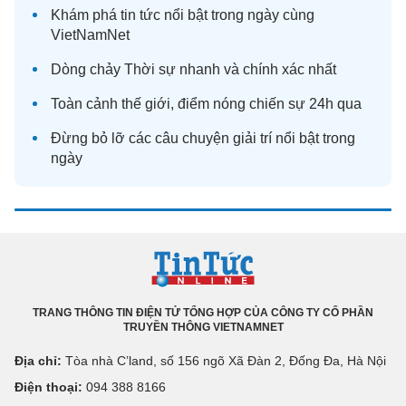
Khám phá
tin tức
nổi bật trong ngày cùng
VietNamNet
Dòng chảy
Thời sự
nhanh và chính xác nhất
Toàn cảnh
thế giới
, điểm nóng chiến sự 24h qua
Đừng bỏ lỡ các câu chuyện
giải trí
nổi bật trong
ngày
TRANG THÔNG TIN ĐIỆN TỬ TỔNG HỢP CỦA CÔNG TY CỔ PHẦN
TRUYỀN THÔNG VIETNAMNET
Địa chỉ:
Tòa nhà C’land, số 156 ngõ Xã Đàn 2, Đống Đa, Hà Nội
Điện thoại:
094 388 8166