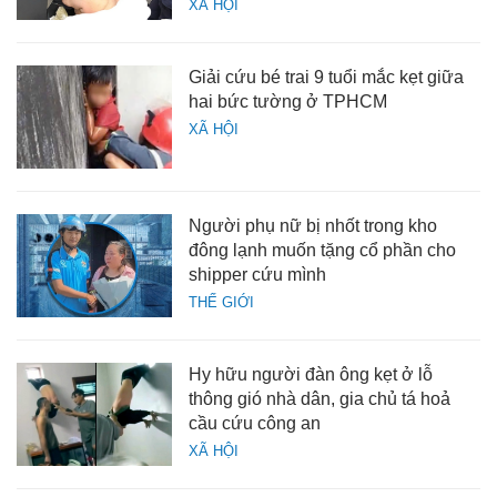
XÃ HỘI
Giải cứu bé trai 9 tuổi mắc kẹt giữa
hai bức tường ở TPHCM
XÃ HỘI
Người phụ nữ bị nhốt trong kho
đông lạnh muốn tặng cổ phần cho
shipper cứu mình
THẾ GIỚI
Hy hữu người đàn ông kẹt ở lỗ
thông gió nhà dân, gia chủ tá hoả
cầu cứu công an
XÃ HỘI