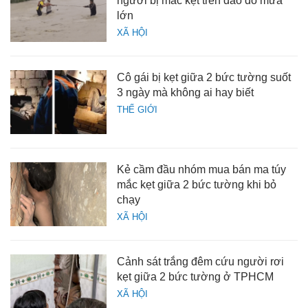
người bị mắc kẹt trên đảo do mưa
lớn
XÃ HỘI
Cô gái bị kẹt giữa 2 bức tường suốt
3 ngày mà không ai hay biết
THẾ GIỚI
Kẻ cầm đầu nhóm mua bán ma túy
mắc kẹt giữa 2 bức tường khi bỏ
chạy
XÃ HỘI
Cảnh sát trắng đêm cứu người rơi
kẹt giữa 2 bức tường ở TPHCM
XÃ HỘI