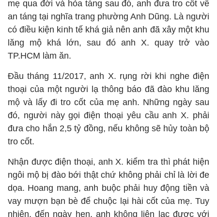
mẹ qua đời và hỏa táng sau đó, anh đưa tro cốt về
an táng tại nghĩa trang phường Anh Dũng. Là người
có điều kiện kinh tế khá giả nên anh đã xây một khu
lăng mộ khá lớn, sau đó anh X. quay trở vào
TP.HCM làm ăn.
Đầu tháng 11/2017, anh X. rụng rời khi nghe điện
thoại của một người lạ thông báo đã đào khu lăng
mộ và lấy đi tro cốt của mẹ anh. Những ngày sau
đó, người này gọi điện thoại yêu cầu anh X. phải
đưa cho hắn 2,5 tỷ đồng, nếu không sẽ hủy toàn bộ
tro cốt.
Nhận được điện thoại, anh X. kiểm tra thì phát hiện
ngôi mộ bị đào bới thật chứ không phải chỉ là lời đe
dọa. Hoang mang, anh buộc phải huy động tiền và
vay mượn bạn bè để chuộc lại hài cốt của mẹ. Tuy
nhiên, đến ngày hẹn, anh không liên lạc được với