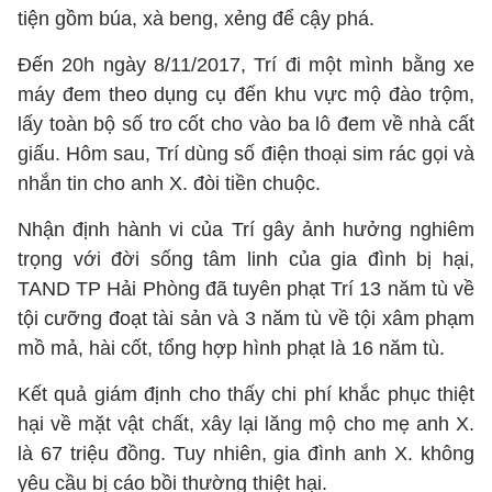
tiện gồm búa, xà beng, xẻng để cậy phá.
Đến 20h ngày 8/11/2017, Trí đi một mình bằng xe
máy đem theo dụng cụ đến khu vực mộ đào trộm,
lấy toàn bộ số tro cốt cho vào ba lô đem về nhà cất
giấu. Hôm sau, Trí dùng số điện thoại sim rác gọi và
nhắn tin cho anh X. đòi tiền chuộc.
Nhận định hành vi của Trí gây ảnh hưởng nghiêm
trọng với đời sống tâm linh của gia đình bị hại,
TAND TP Hải Phòng đã tuyên phạt Trí 13 năm tù về
tội cưỡng đoạt tài sản và 3 năm tù về tội xâm phạm
mồ mả, hài cốt, tổng hợp hình phạt là 16 năm tù.
Kết quả giám định cho thấy chi phí khắc phục thiệt
hại về mặt vật chất, xây lại lăng mộ cho mẹ anh X.
là 67 triệu đồng. Tuy nhiên, gia đình anh X. không
yêu cầu bị cáo bồi thường thiệt hại.