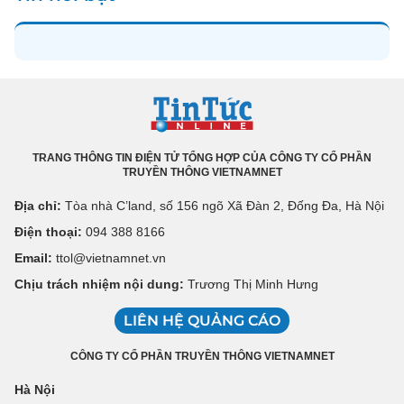
TRANG THÔNG TIN ĐIỆN TỬ TỔNG HỢP CỦA CÔNG TY CỔ PHẦN
TRUYỀN THÔNG VIETNAMNET
Địa chỉ:
Tòa nhà C’land, số 156 ngõ Xã Đàn 2, Đống Đa, Hà Nội
Điện thoại:
094 388 8166
Email:
ttol@vietnamnet.vn
Chịu trách nhiệm nội dung:
Trương Thị Minh Hưng
LIÊN HỆ QUẢNG CÁO
CÔNG TY CỔ PHẦN TRUYỀN THÔNG VIETNAMNET
Hà Nội