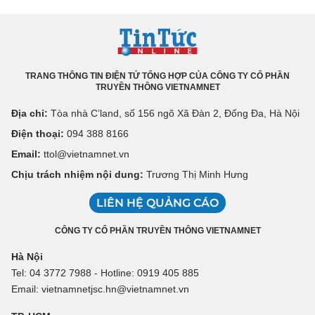
TRANG THÔNG TIN ĐIỆN TỬ TỔNG HỢP CỦA CÔNG TY CỔ PHẦN
TRUYỀN THÔNG VIETNAMNET
Địa chỉ:
Tòa nhà C’land, số 156 ngõ Xã Đàn 2, Đống Đa, Hà Nội
Điện thoại:
094 388 8166
Email:
ttol@vietnamnet.vn
Chịu trách nhiệm nội dung:
Trương Thị Minh Hưng
LIÊN HỆ QUẢNG CÁO
CÔNG TY CỔ PHẦN TRUYỀN THÔNG VIETNAMNET
Hà Nội
Tel: 04 3772 7988 - Hotline: 0919 405 885
Email: vietnamnetjsc.hn@vietnamnet.vn