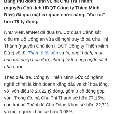
Bằng thủ đoạn tinh vi, bà Chu Thị Thành
(nguyên Chủ tịch HĐQT Công ty Thiên Minh
Đức) đã qua mặt cơ quan chức năng, ''đút túi''
hơn 79 tỷ đồng.
Như VietNamNet đã đưa tin, Cơ quan Cảnh sát
điều tra Bộ Công an vừa đề nghị truy tố bà Chu Thị
Thành (nguyên Chủ tịch HĐQT Công ty Thiên Minh
Đức) về tội
Tham ô tài sản
và
In, phát hành, mua
bán trái phép hóa đơn, chứng từ thu nộp ngân sách
nhà nước
.
Theo điều tra, Công ty Thiên Minh Đức có ngành
nghề chính là kinh doanh xăng dầu và khí hóa lỏng,
với vốn điều lệ 2.022 tỷ đồng, gồm 3 cổ đông góp
vốn. Trong đó, bà Chu Thị Thành sở hữu 77,15%;
con trai bà Thành là Chu Đăng Khoa sở hữu 22,7%
và một người khác sở hữu 0,08%.