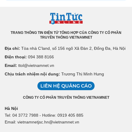
TRANG THÔNG TIN ĐIỆN TỬ TỔNG HỢP CỦA CÔNG TY CỔ PHẦN
TRUYỀN THÔNG VIETNAMNET
Địa chỉ:
Tòa nhà C’land, số 156 ngõ Xã Đàn 2, Đống Đa, Hà Nội
Điện thoại:
094 388 8166
Email:
ttol@vietnamnet.vn
Chịu trách nhiệm nội dung:
Trương Thị Minh Hưng
LIÊN HỆ QUẢNG CÁO
CÔNG TY CỔ PHẦN TRUYỀN THÔNG VIETNAMNET
Hà Nội
Tel: 04 3772 7988 - Hotline: 0919 405 885
Email: vietnamnetjsc.hn@vietnamnet.vn