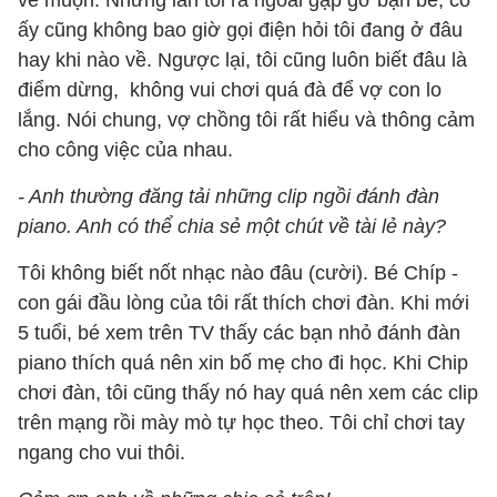
về muộn. Những lần tôi ra ngoài gặp gỡ bạn bè, cô
ấy cũng không bao giờ gọi điện hỏi tôi đang ở đâu
hay khi nào về. Ngược lại, tôi cũng luôn biết đâu là
điểm dừng, không vui chơi quá đà để vợ con lo
lắng. Nói chung, vợ chồng tôi rất hiểu và thông cảm
cho công việc của nhau.
- Anh thường đăng tải những clip ngồi đánh đàn
piano. Anh có thể chia sẻ một chút về tài lẻ này?
Tôi không biết nốt nhạc nào đâu (cười). Bé Chíp -
con gái đầu lòng của tôi rất thích chơi đàn. Khi mới
5 tuổi, bé xem trên TV thấy các bạn nhỏ đánh đàn
piano thích quá nên xin bố mẹ cho đi học. Khi Chip
chơi đàn, tôi cũng thấy nó hay quá nên xem các clip
trên mạng rồi mày mò tự học theo. Tôi chỉ chơi tay
ngang cho vui thôi.