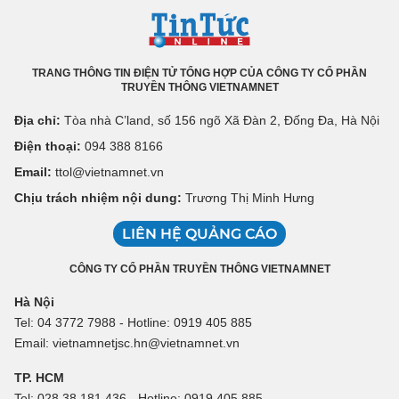
TRANG THÔNG TIN ĐIỆN TỬ TỔNG HỢP CỦA CÔNG TY CỔ PHẦN
TRUYỀN THÔNG VIETNAMNET
Địa chỉ:
Tòa nhà C’land, số 156 ngõ Xã Đàn 2, Đống Đa, Hà Nội
Điện thoại:
094 388 8166
Email:
ttol@vietnamnet.vn
Chịu trách nhiệm nội dung:
Trương Thị Minh Hưng
LIÊN HỆ QUẢNG CÁO
CÔNG TY CỔ PHẦN TRUYỀN THÔNG VIETNAMNET
Hà Nội
Tel: 04 3772 7988 - Hotline: 0919 405 885
Email: vietnamnetjsc.hn@vietnamnet.vn
TP. HCM
Tel: 028 38 181 436 - Hotline: 0919 405 885