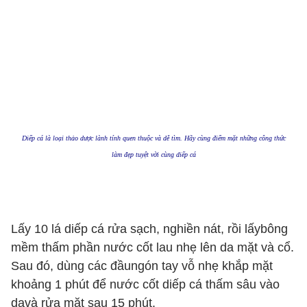
Diếp cá là loại thảo dược lành tính quen thuộc và dễ tìm. Hãy cùng điểm mặt những công thức
làm đẹp tuyệt vời cùng diếp cá
Lấy 10 lá diếp cá rửa sạch, nghiền nát, rồi lấybông
mềm thấm phần nước cốt lau nhẹ lên da mặt và cổ.
Sau đó, dùng các đầungón tay vỗ nhẹ khắp mặt
khoảng 1 phút để nước cốt diếp cá thấm sâu vào
davà rửa mặt sau 15 phút.