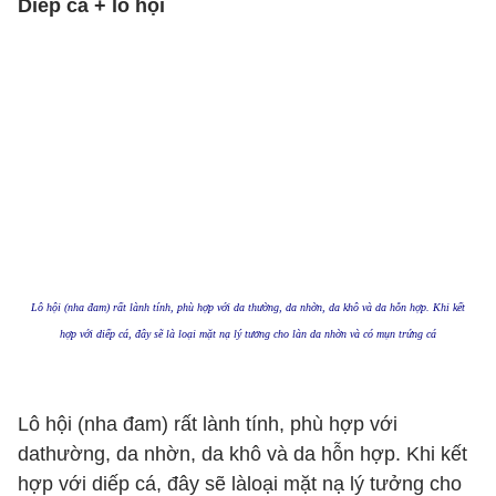
Diếp cá + lô hội
Lô hội (nha đam) rất lành tính, phù hợp với da thường, da nhờn, da khô và da hỗn hợp. Khi kết
hợp với diếp cá, đây sẽ là loại mặt nạ lý tưởng cho làn da nhờn và có mụn trứng cá
Lô hội (nha đam) rất lành tính, phù hợp với
dathường, da nhờn, da khô và da hỗn hợp. Khi kết
hợp với diếp cá, đây sẽ làloại mặt nạ lý tưởng cho