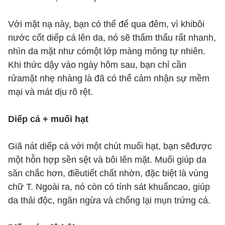
Với mặt nạ này, bạn có thể để qua đêm, vì khibôi
nước cốt diếp cá lên da, nó sẽ thẩm thấu rất nhanh,
nhìn da mặt như cómột lớp màng mỏng tự nhiên.
Khi thức dậy vào ngày hôm sau, bạn chỉ cần
rửamặt nhẹ nhàng là đã có thể cảm nhận sự mềm
mại và mát dịu rõ rệt.
Diếp cá + muối hạt
Giã nát diếp cá với một chút muối hạt, bạn sẽđược
một hỗn hợp sền sệt và bôi lên mặt. Muối giúp da
săn chắc hơn, điềutiết chất nhờn, đặc biệt là vùng
chữ T. Ngoài ra, nó còn có tính sát khuẩncao, giúp
da thải độc, ngăn ngừa và chống lại mụn trứng cá.