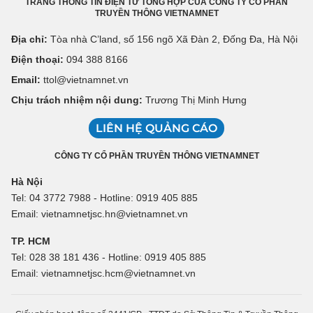
TRANG THÔNG TIN ĐIỆN TỬ TỔNG HỢP CỦA CÔNG TY CỔ PHẦN
TRUYỀN THÔNG VIETNAMNET
Địa chỉ:
Tòa nhà C’land, số 156 ngõ Xã Đàn 2, Đống Đa, Hà Nội
Điện thoại:
094 388 8166
Email:
ttol@vietnamnet.vn
Chịu trách nhiệm nội dung:
Trương Thị Minh Hưng
LIÊN HỆ QUẢNG CÁO
CÔNG TY CỔ PHẦN TRUYỀN THÔNG VIETNAMNET
Hà Nội
Tel: 04 3772 7988 - Hotline: 0919 405 885
Email: vietnamnetjsc.hn@vietnamnet.vn
TP. HCM
Tel: 028 38 181 436 - Hotline: 0919 405 885
Email: vietnamnetjsc.hcm@vietnamnet.vn