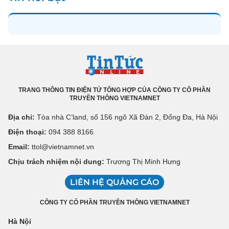
TRANG THÔNG TIN ĐIỆN TỬ TỔNG HỢP CỦA CÔNG TY CỔ PHẦN
TRUYỀN THÔNG VIETNAMNET
Địa chỉ:
Tòa nhà C’land, số 156 ngõ Xã Đàn 2, Đống Đa, Hà Nội
Điện thoại:
094 388 8166
Email:
ttol@vietnamnet.vn
Chịu trách nhiệm nội dung:
Trương Thị Minh Hưng
LIÊN HỆ QUẢNG CÁO
CÔNG TY CỔ PHẦN TRUYỀN THÔNG VIETNAMNET
Hà Nội