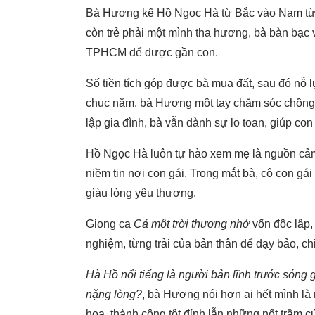
Bà Hương kể
Hồ Ngọc Hà từ Bắc vào Nam từ 
còn trẻ phải một mình tha hương, bà bàn bạc 
TPHCM để được gần con.
Số tiền tích góp được bà mua đất, sau đó nỗ 
chục năm, bà Hương một tay chăm sóc chồng 
lập gia đình, bà vẫn dành sự lo toan, giúp c
Hồ Ngọc Hà luôn tự hào xem mẹ là nguồn cảm
niềm tin nơi con gái. Trong mắt bà, cô con g
giàu lòng yêu thương.
Giọng ca
Cả một trời thương nhớ
vốn độc lập, 
nghiệm, từng trải của bản thân để dạy bảo, c
Hà Hồ nổi tiếng là người bản lĩnh trước sóng g
nặng lòng?
, bà Hương nói hơn ai hết mình là 
hoa, thành công tột đỉnh lẫn những nốt trầm c