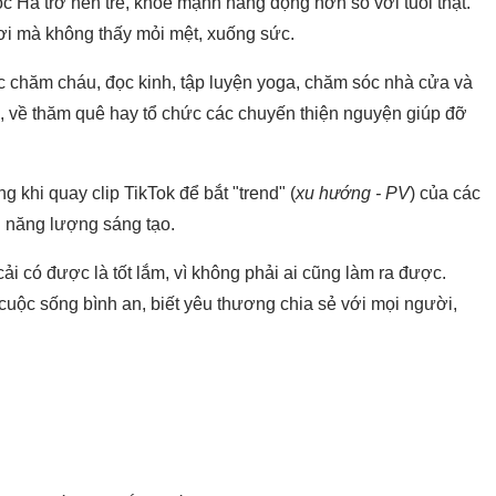
 Hà trở nên trẻ, khỏe mạnh năng động hơn so với tuổi thật.
nơi mà không thấy mỏi mệt, xuống sức.
 chăm cháu, đọc kinh, tập luyện yoga, chăm sóc nhà cửa và
nh, về thăm quê hay tổ chức các chuyến thiện nguyện giúp đỡ
g khi quay clip TikTok để bắt "trend" (
xu hướng - PV
) của các
ều năng lượng sáng tạo.
ải có được là tốt lắm, vì không phải ai cũng làm ra được.
cuộc sống bình an, biết yêu thương chia sẻ với mọi người,