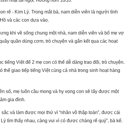
sinh nhật bà Ngọc Hương hôm 10/10.
rể - Kim Lý. Trong mắt bà, nam diễn viên là người tình
 Hồ và các con dựa vào.
ưng khi về sống chung một nhà, nam diễn viên và bố mẹ vợ
 quây quần dùng cơm, trò chuyện và gắn kết qua các hoạt
tiếng Việt để 2 mẹ con có thể dễ dàng trao đổi, trò chuyện.
 thể giao tiếp tiếng Việt cùng cả nhà trong sinh hoạt hàng
yên số, mẹ luôn cầu mong và hy vọng con sẽ lấy được một
cảm gia đình.
sắc và làm được mọi thứ vì “nhân vô thập toàn”, được cái
 Lý tìm thấy nhau, càng vui vì có được chàng rể quý”, bà kể.