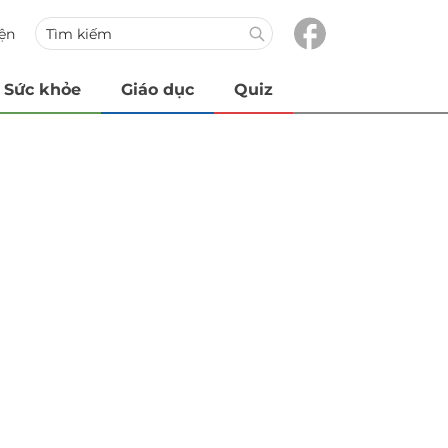
iện
Sức khỏe
Giáo dục
Quiz