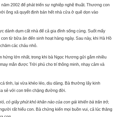
năm 2002 để phát triển sự nghiệp nghệ thuật. Thương con
với ông xã quyết định bán hết nhà cửa ở quê dọn vào
lực dành dụm cất nhà để cả gia đình sống cùng. Suốt mấy
con từ bữa ăn đến sinh hoạt hàng ngày. Sau này, khi Hà Hồ
on chăm các cháu nhỏ.
 hứng lớn nhất, trong khi bà Ngọc Hương gửi gắm nhiều
ái may mắn được Trời phú cho trí thông minh, nhạy cảm và
cá tính, lại vừa khéo léo, dịu dàng. Bà thường lấy kinh
hia sẻ với con trên chặng đường đời.
ió, có giây phút khó khăn nào của con gái khiến bà trăn trở,
người rất hiểu con. Bà chứng kiến mọi buồn vui, cả lúc thăng
ủa con.