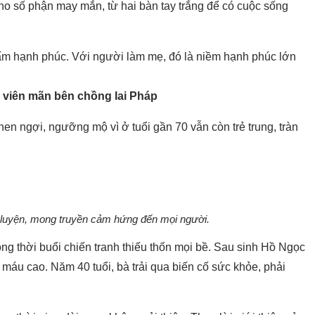
ho số phận may mắn, từ hai bàn tay trắng để có cuộc sống
 ấm hạnh phúc. Với người làm mẹ, đó là niềm hạnh phúc lớn
viên mãn bên chồng lai Pháp
en ngợi, ngưỡng mộ vì ở tuổi gần 70 vẫn còn trẻ trung, tràn
uyện, mong truyền cảm hứng đến mọi người.
g thời buổi chiến tranh thiếu thốn mọi bề. Sau sinh Hồ Ngọc
 máu cao. Năm 40 tuổi, bà trải qua biến cố sức khỏe, phải