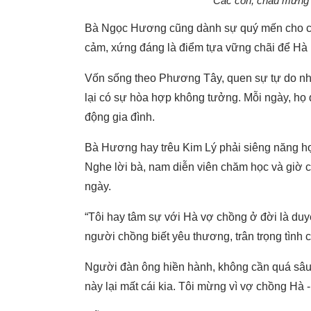
Các con, cháu mừng 
Bà Ngọc Hương cũng dành sự quý mến cho con 
cảm, xứng đáng là điểm tựa vững chãi để Hà
Vốn sống theo Phương Tây, quen sự tự do nh
lại có sự hòa hợp không tưởng. Mỗi ngày, họ
động gia đình.
Bà Hương hay trêu Kim Lý phải siêng năng học 
Nghe lời bà, nam diễn viên chăm học và giờ có
ngày.
“Tôi hay tâm sự với Hà vợ chồng ở đời là du
người chồng biết yêu thương, trân trọng tình 
Người đàn ông hiền hành, không cần quá sâu 
này lại mất cái kia. Tôi mừng vì vợ chồng Hà -