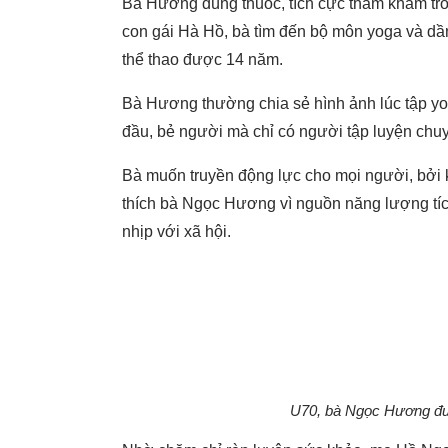
Bà Hương dùng thuốc, tích cực thăm khám trong
con gái Hà Hồ, bà tìm đến bộ môn yoga và dần
thể thao được 14 năm.
Bà Hương thường chia sẻ hình ảnh lúc tập yog
đầu, bẻ người mà chỉ có người tập luyện ch
Bà muốn truyền động lực cho mọi người, bởi 
thích bà Ngọc Hương vì nguồn năng lượng tích
nhịp với xã hội.
U70, bà Ngọc Hương được