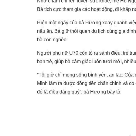
Nhờ chăm chỉ rèn luyện sức khỏe, mẹ Hồ Ngọc
Bà tích cực tham gia các hoạt động, đi khắp 
Hiện một ngày của bà Hương xoay quanh việc
nấu ăn. Bà giữ thói quen du lịch cùng gia đì
bà con nghèo.
Người phụ nữ U70 còn tỏ ra sành điệu, trẻ trun
bạn trẻ, giúp bà cảm giác luôn tươi mới, nhi
“Tôi giờ chỉ mong sống bình yên, an lạc. Của c
Mình làm ra được đồng tiền chân chính và có 
đó là điều đáng quý”, bà Hương bày tỏ.