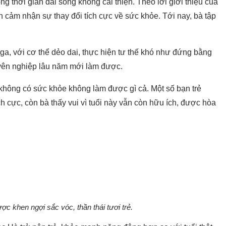
 thời gian dài song không cải thiện. Theo lời giới thiệu của
 cảm nhận sự thay đổi tích cực về sức khỏe. Tới nay, bà tập
a, với cơ thể dẻo dai, thực hiện tư thế khó như đứng bằng
uyên nghiệp lâu năm mới làm được.
không có sức khỏe không làm được gì cả. Một số bạn trẻ
 cực, còn bà thấy vui vì tuổi này vẫn còn hữu ích, được hòa
 khen ngợi sắc vóc, thần thái tươi trẻ.