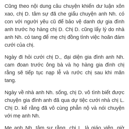
Cũng theo nội dung câu chuyện khiến dư luận xôn
xao, chị D. tâm sự đã che giấu chuyện anh Nh. có
con với người yêu cũ để bảo vệ danh dự gia đình
anh trước họ hàng chị D. Chị D. cũng lấy lý do nhà
anh Nh. có tang để mẹ chị đồng tình việc hoãn đám
cưới của chị.
Ngày đi hỏi cưới chị D., đại diện gia đình anh Nh.
cam đoan trước ông bà và họ hàng gia đình chị
rằng sẽ tiếp tục nạp lễ và rước chị sau khi mãn
tang.
Ngày về nhà anh Nh. sống, chị D. vô tình biết được
chuyện gia đình anh đã qua dự tiệc cưới nhà chị L.
Chị D. kể rằng đã vô cùng phẫn nộ và nói chuyện
với mẹ anh Nh.
Mẹ anh Nh. tâm sự rằng, chị L. là giáo viên, giờ