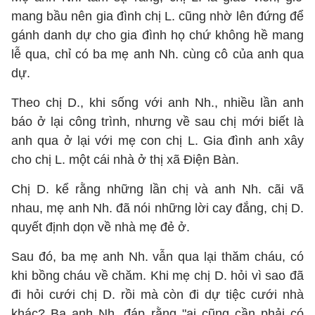
mang bầu nên gia đình chị L. cũng nhờ lên đứng để
gánh danh dự cho gia đình họ chứ không hề mang
lễ qua, chỉ có ba mẹ anh Nh. cùng cô của anh qua
dự.
Theo chị D., khi sống với anh Nh., nhiều lần anh
báo ở lại công trình, nhưng về sau chị mới biết là
anh qua ở lại với mẹ con chị L. Gia đình anh xây
cho chị L. một cái nhà ở thị xã Điện Bàn.
Chị D. kể rằng những lần chị và anh Nh. cãi vã
nhau, mẹ anh Nh. đã nói những lời cay đắng, chị D.
quyết định dọn về nhà mẹ đẻ ở.
Sau đó, ba mẹ anh Nh. vẫn qua lại thăm cháu, có
khi bồng cháu về chăm. Khi mẹ chị D. hỏi vì sao đã
đi hỏi cưới chị D. rồi mà còn đi dự tiệc cưới nhà
khác? Ba anh Nh. đáp rằng "ai cũng cần phải có