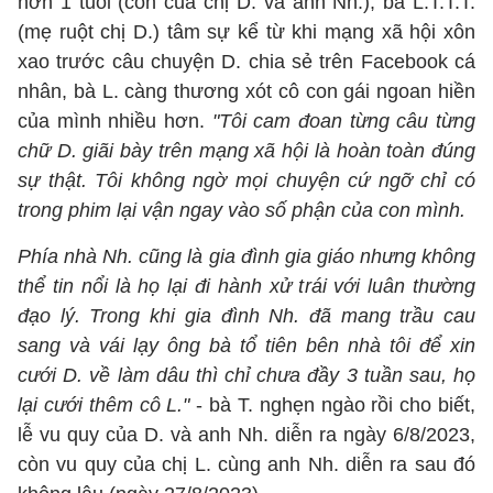
hơn 1 tuổi (con của chị D. và anh Nh.), bà L.T.T.T.
(mẹ ruột chị D.) tâm sự kể từ khi mạng xã hội xôn
xao trước câu chuyện D. chia sẻ trên Facebook cá
nhân, bà L. càng thương xót cô con gái ngoan hiền
của mình nhiều hơn.
"Tôi cam đoan từng câu từng
chữ D. giãi bày trên mạng xã hội là hoàn toàn đúng
sự thật. Tôi không ngờ mọi chuyện cứ ngỡ chỉ có
trong phim lại vận ngay vào số phận của con mình.
Phía nhà Nh. cũng là gia đình gia giáo nhưng không
thể tin nổi là họ lại đi hành xử trái với luân thường
đạo lý. Trong khi gia đình Nh. đã mang trầu cau
sang và vái lạy ông bà tổ tiên bên nhà tôi để xin
cưới D. về làm dâu thì chỉ chưa đầy 3 tuần sau, họ
lại cưới thêm cô L."
- bà T. nghẹn ngào rồi cho biết,
lễ vu quy của D. và anh Nh. diễn ra ngày 6/8/2023,
còn vu quy của chị L. cùng anh Nh. diễn ra sau đó