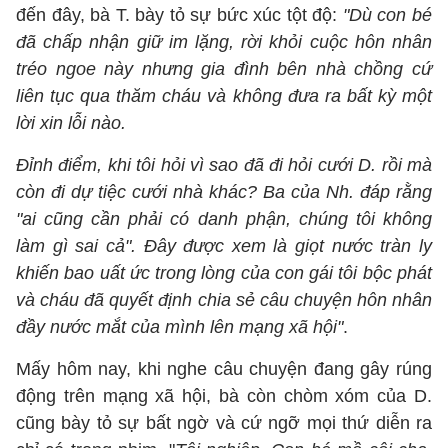
đến đây, bà T. bày tỏ sự bức xúc tột độ:
"Dù con bé
đã chấp nhận giữ im lặng, rời khỏi cuộc hôn nhân
tréo ngoe này nhưng gia đình bên nhà chồng cứ
liên tục qua thăm cháu và không đưa ra bất kỳ một
lời xin lỗi nào.
Đỉnh điểm, khi tôi hỏi vì sao đã đi hỏi cưới D. rồi mà
còn đi dự tiệc cưới nhà khác? Ba của Nh. đáp rằng
"ai cũng cần phải có danh phận, chúng tôi không
làm gì sai cả". Đây được xem là giọt nước tràn ly
khiến bao uất ức trong lòng của con gái tôi bộc phát
và cháu đã quyết định chia sẻ câu chuyện hôn nhân
đầy nước mắt của mình lên mạng xã hội"
.
Mấy hôm nay, khi nghe câu chuyện đang gây rúng
động trên mạng xã hội, bà còn chòm xóm của D.
cũng bày tỏ sự bất ngờ và cứ ngỡ mọi thứ diễn ra