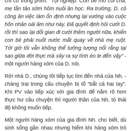
chỉ có trong phim. "
Tội nghiệp. Con bé mồ côi cha,
mẹ tần tảo sớm hôm nuôi ăn học. Ra trường, D. có
công ăn việc làm ổn định nhưng lại vướng vào cuộc
hôn nhân oái ăm như này. Đã quyết định hỏi cưới D.
rồi thì sao lại dối gian đi cưới thêm người nữa, khiến
con bé phải nuốt nước mắt quay về nhà mẹ ruột.
Tới giờ tôi vẫn không thể tưởng tượng nổi rằng tại
sao giữa đời thực mà xảy ra sự tình éo le đến vậy"
-
một người hàng xóm của D. nói.
Rời nhà D., chúng tôi tiếp tục tìm đến nhà của Nh. -
chàng trai trong câu chuyện bị tố "bắt cá hai tay".
Khi PV vào tiếp xúc với gia đình để nắm rõ hơn
thực hư câu chuyện thì người thân của Nh. tỏ thái
độ không muốn tiếp.
Một người hàng xóm của gia đình Nh. cho biết, dù
sinh sống gần nhau nhưng hiếm khi hàng xóm trò