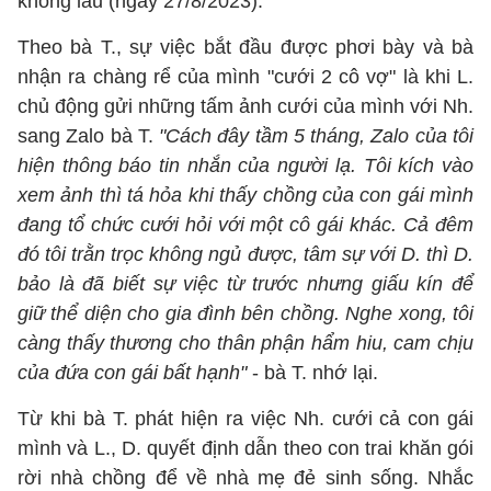
không lâu (ngày 27/8/2023).
Theo bà T., sự việc bắt đầu được phơi bày và bà
nhận ra chàng rể của mình "cưới 2 cô vợ" là khi L.
chủ động gửi những tấm ảnh cưới của mình với Nh.
sang Zalo bà T.
"Cách đây tầm 5 tháng, Zalo của tôi
hiện thông báo tin nhắn của người lạ. Tôi kích vào
xem ảnh thì tá hỏa khi thấy chồng của con gái mình
đang tổ chức cưới hỏi với một cô gái khác. Cả đêm
đó tôi trằn trọc không ngủ được, tâm sự với D. thì D.
bảo là đã biết sự việc từ trước nhưng giấu kín để
giữ thể diện cho gia đình bên chồng. Nghe xong, tôi
càng thấy thương cho thân phận hẩm hiu, cam chịu
của đứa con gái bất hạnh"
- bà T. nhớ lại.
Từ khi bà T. phát hiện ra việc Nh. cưới cả con gái
mình và L., D. quyết định dẫn theo con trai khăn gói
rời nhà chồng để về nhà mẹ đẻ sinh sống. Nhắc