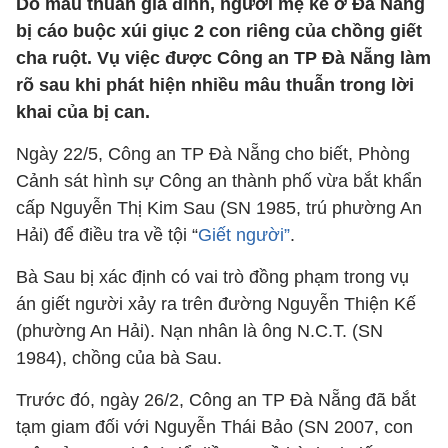
Do mâu thuẫn gia đình, người mẹ kế ở Đà Nẵng
bị cáo buộc xúi giục 2 con riêng của chồng giết
cha ruột. Vụ việc được Công an TP Đà Nẵng làm
rõ sau khi phát hiện nhiều mâu thuẫn trong lời
khai của bị can.
Ngày 22/5, Công an TP Đà Nẵng cho biết, Phòng
Cảnh sát hình sự Công an thành phố vừa bắt khẩn
cấp Nguyễn Thị Kim Sau (SN 1985, trú phường An
Hải) để điều tra về tội “
Giết người”
.
Bà Sau bị xác định có vai trò đồng phạm trong vụ
án giết người xảy ra trên đường Nguyễn Thiện Kế
(phường An Hải). Nạn nhân là ông N.C.T. (SN
1984), chồng của bà Sau.
Trước đó, ngày 26/2, Công an TP Đà Nẵng đã bắt
tạm giam đối với Nguyễn Thái Bảo (SN 2007, con