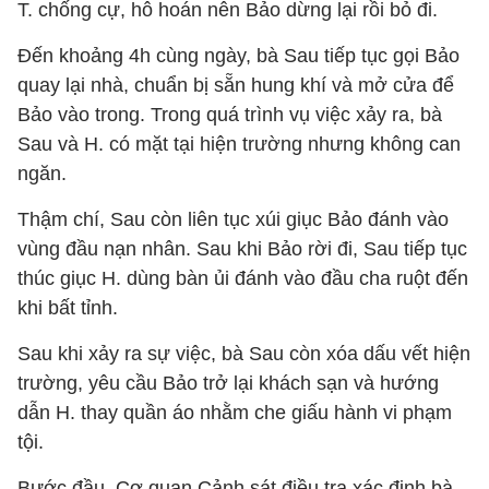
T. chống cự, hô hoán nên Bảo dừng lại rồi bỏ đi.
Đến khoảng 4h cùng ngày, bà Sau tiếp tục gọi Bảo
quay lại nhà, chuẩn bị sẵn hung khí và mở cửa để
Bảo vào trong. Trong quá trình vụ việc xảy ra, bà
Sau và H. có mặt tại hiện trường nhưng không can
ngăn.
Thậm chí, Sau còn liên tục xúi giục Bảo đánh vào
vùng đầu nạn nhân. Sau khi Bảo rời đi, Sau tiếp tục
thúc giục H. dùng bàn ủi đánh vào đầu cha ruột đến
khi bất tỉnh.
Sau khi xảy ra sự việc, bà Sau còn xóa dấu vết hiện
trường, yêu cầu Bảo trở lại khách sạn và hướng
dẫn H. thay quần áo nhằm che giấu hành vi phạm
tội.
Bước đầu, Cơ quan Cảnh sát điều tra xác định bà