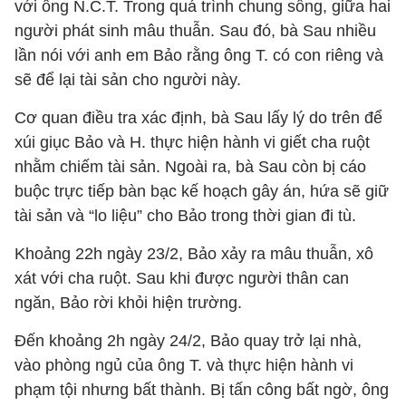
với ông N.C.T. Trong quá trình chung sống, giữa hai
người phát sinh mâu thuẫn. Sau đó, bà Sau nhiều
lần nói với anh em Bảo rằng ông T. có con riêng và
sẽ để lại tài sản cho người này.
Cơ quan điều tra xác định, bà Sau lấy lý do trên để
xúi giục Bảo và H. thực hiện hành vi giết cha ruột
nhằm chiếm tài sản. Ngoài ra, bà Sau còn bị cáo
buộc trực tiếp bàn bạc kế hoạch gây án, hứa sẽ giữ
tài sản và “lo liệu” cho Bảo trong thời gian đi tù.
Khoảng 22h ngày 23/2, Bảo xảy ra mâu thuẫn, xô
xát với cha ruột. Sau khi được người thân can
ngăn, Bảo rời khỏi hiện trường.
Đến khoảng 2h ngày 24/2, Bảo quay trở lại nhà,
vào phòng ngủ của ông T. và thực hiện hành vi
phạm tội nhưng bất thành. Bị tấn công bất ngờ, ông