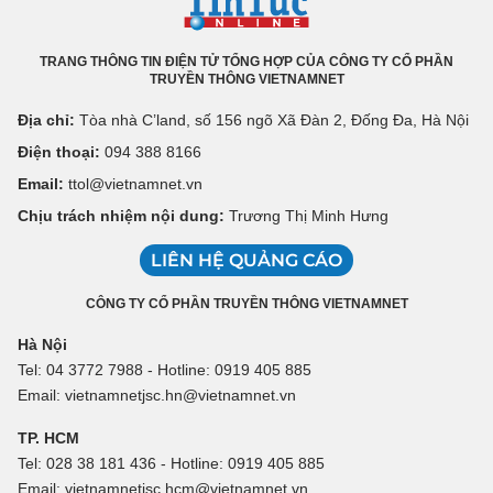
TRANG THÔNG TIN ĐIỆN TỬ TỔNG HỢP CỦA CÔNG TY CỔ PHẦN
TRUYỀN THÔNG VIETNAMNET
Địa chỉ:
Tòa nhà C’land, số 156 ngõ Xã Đàn 2, Đống Đa, Hà Nội
Điện thoại:
094 388 8166
Email:
ttol@vietnamnet.vn
Chịu trách nhiệm nội dung:
Trương Thị Minh Hưng
LIÊN HỆ QUẢNG CÁO
CÔNG TY CỔ PHẦN TRUYỀN THÔNG VIETNAMNET
Hà Nội
Tel: 04 3772 7988 - Hotline: 0919 405 885
Email: vietnamnetjsc.hn@vietnamnet.vn
TP. HCM
Tel: 028 38 181 436 - Hotline: 0919 405 885
Email: vietnamnetjsc.hcm@vietnamnet.vn