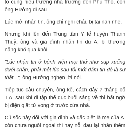
tô cùng hiệu trưởng nhà trường đến Phú Thọ, còn
ông Hưởng đi sau.
Lúc mới nhận tin, ông chỉ nghĩ cháu bị tai nạn nhẹ.
Nhưng khi lên đến Trung tâm Y tế huyện Thanh
Thuỷ, ông và gia đình nhận tin dữ A. bị thương
nặng khó qua khỏi.
"Lúc nhận tin ở bệnh viện mọi thứ như sụp xuống
dưới chân, phải một lúc sau tôi mới dám tin đó là sự
thật...",
ông Hưởng nghẹn lời nói.
Tiếp tục câu chuyện, ông kể, cách đây 7 tháng bố
T.A. sau khi đi tập thể dục buổi sáng về thì bất ngờ
bị điện giật tử vong ở trước cửa nhà.
Cú sốc này đối với gia đình và đặc biệt là mẹ của A.
còn chưa nguôi ngoai thì nay nỗi đau lại nhân thêm