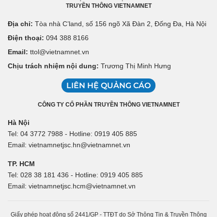
TRUYỀN THÔNG VIETNAMNET
Địa chỉ:
Tòa nhà C’land, số 156 ngõ Xã Đàn 2, Đống Đa, Hà Nội
Điện thoại:
094 388 8166
Email:
ttol@vietnamnet.vn
Chịu trách nhiệm nội dung:
Trương Thị Minh Hưng
LIÊN HỆ QUẢNG CÁO
CÔNG TY CỔ PHẦN TRUYỀN THÔNG VIETNAMNET
Hà Nội
Tel: 04 3772 7988 - Hotline: 0919 405 885
Email: vietnamnetjsc.hn@vietnamnet.vn
TP. HCM
Tel: 028 38 181 436 - Hotline: 0919 405 885
Email: vietnamnetjsc.hcm@vietnamnet.vn
Giấy phép hoạt động số 2441/GP - TTĐT do Sở Thông Tin & Truyền Thông