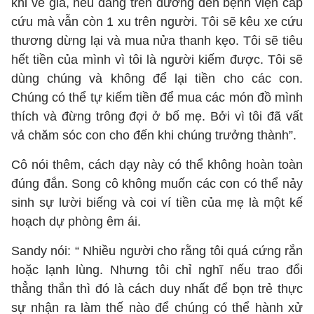
khi về già, nếu đang trên đường đến bệnh viện cấp
cứu mà vẫn còn 1 xu trên người. Tôi sẽ kêu xe cứu
thương dừng lại và mua nửa thanh kẹo. Tôi sẽ tiêu
hết tiền của mình vì tôi là người kiếm được. Tôi sẽ
dùng chúng và không để lại tiền cho các con.
Chúng có thể tự kiếm tiền để mua các món đồ mình
thích và đừng trông đợi ở bố mẹ. Bởi vì tôi đã vất
vả chăm sóc con cho đến khi chúng trưởng thành”.
Cô nói thêm, cách dạy này có thể không hoàn toàn
đúng đắn. Song cô không muốn các con có thể nảy
sinh sự lười biếng và coi ví tiền của mẹ là một kế
hoạch dự phòng êm ái.
Sandy nói: “ Nhiều người cho rằng tôi quá cứng rắn
hoặc lạnh lùng. Nhưng tôi chỉ nghĩ nếu trao đổi
thẳng thắn thì đó là cách duy nhất để bọn trẻ thực
sự nhận ra làm thế nào để chúng có thể hành xử