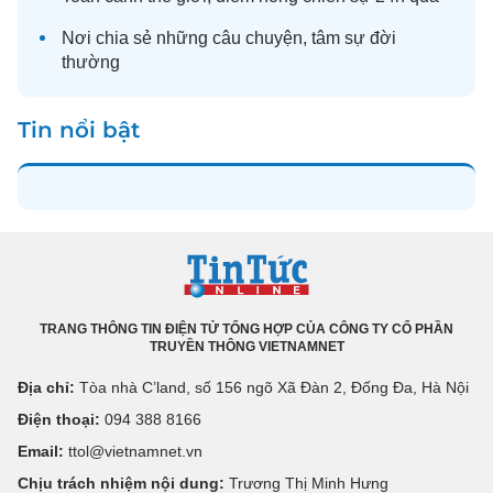
Nơi chia sẻ những câu chuyện,
tâm sự
đời
thường
Tin nổi bật
TRANG THÔNG TIN ĐIỆN TỬ TỔNG HỢP CỦA CÔNG TY CỔ PHẦN
TRUYỀN THÔNG VIETNAMNET
Địa chỉ:
Tòa nhà C’land, số 156 ngõ Xã Đàn 2, Đống Đa, Hà Nội
Điện thoại:
094 388 8166
Email:
ttol@vietnamnet.vn
Chịu trách nhiệm nội dung:
Trương Thị Minh Hưng