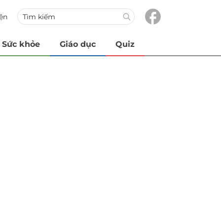
iện
Sức khỏe
Giáo dục
Quiz