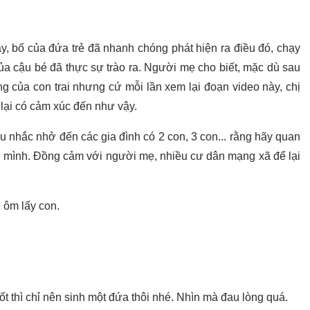
ây, bố của đứa trẻ đã nhanh chóng phát hiện ra điều đó, chạy
của cậu bé đã thực sự trào ra. Người mẹ cho biết, mặc dù sau
g của con trai nhưng cứ mỗi lần xem lại đoạn video này, chị
 lại có cảm xúc đến như vậy.
 nhắc nhở đến các gia đình có 2 con, 3 con... rằng hãy quan
on mình. Đồng cảm với người mẹ, nhiều cư dân mạng xã để lại
 ôm lấy con.
t thì chỉ nên sinh một đứa thôi nhé. Nhìn mà đau lòng quá.