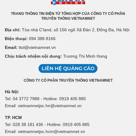
TRANG THÔNG TIN ĐIỆN TỬ TỔNG HỢP CỦA CÔNG TY CỔ PHẦN
TRUYỀN THÔNG VIETNAMNET
Địa chỉ:
Tòa nhà C’land, số 156 ngõ Xã Đàn 2, Đống Đa, Hà Nội
Điện thoại:
094 388 8166
Email:
ttol@vietnamnet.vn
Chịu trách nhiệm nội dung:
Trương Thị Minh Hưng
LIÊN HỆ QUẢNG CÁO
CÔNG TY CỔ PHẦN TRUYỀN THÔNG VIETNAMNET
Hà Nội
Tel: 04 3772 7988 - Hotline: 0919 405 885
Email: vietnamnetjsc.hn@vietnamnet.vn
TP. HCM
Tel: 028 38 181 436 - Hotline: 0919 405 885
Email: vietnamnetjsc.hcm@vietnamnet.vn