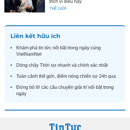
trích vì điều này
THẾ GIỚI
Liên kết hữu ích
Khám phá
tin tức
nổi bật trong ngày cùng
VietNamNet
Dòng chảy
Thời sự
nhanh và chính xác nhất
Toàn cảnh
thế giới
, điểm nóng chiến sự 24h qua
Đừng bỏ lỡ các câu chuyện
giải trí
nổi bật trong
ngày