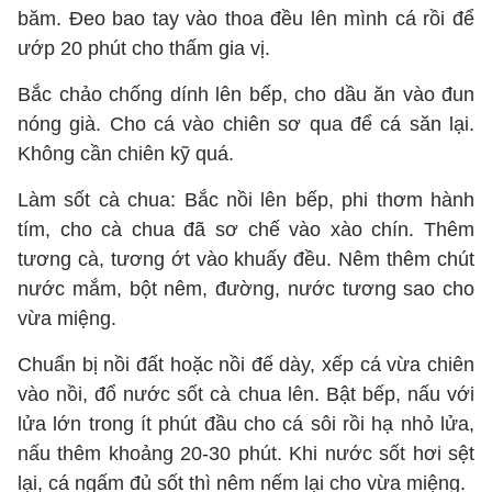
băm. Đeo bao tay vào thoa đều lên mình cá rồi để
ướp 20 phút cho thấm gia vị.
Bắc chảo chống dính lên bếp, cho dầu ăn vào đun
nóng già. Cho cá vào chiên sơ qua để cá săn lại.
Không cần chiên kỹ quá.
Làm sốt cà chua: Bắc nồi lên bếp, phi thơm hành
tím, cho cà chua đã sơ chế vào xào chín. Thêm
tương cà, tương ớt vào khuấy đều. Nêm thêm chút
nước mắm, bột nêm, đường, nước tương sao cho
vừa miệng.
Chuẩn bị nồi đất hoặc nồi đế dày, xếp cá vừa chiên
vào nồi, đổ nước sốt cà chua lên. Bật bếp, nấu với
lửa lớn trong ít phút đầu cho cá sôi rồi hạ nhỏ lửa,
nấu thêm khoảng 20-30 phút. Khi nước sốt hơi sệt
lại, cá ngấm đủ sốt thì nêm nếm lại cho vừa miệng.