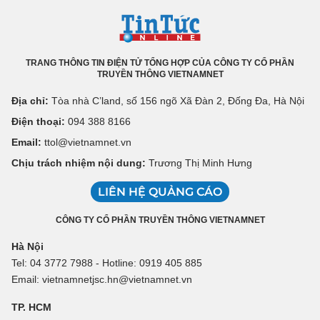
TRANG THÔNG TIN ĐIỆN TỬ TỔNG HỢP CỦA CÔNG TY CỔ PHẦN
TRUYỀN THÔNG VIETNAMNET
Địa chỉ:
Tòa nhà C’land, số 156 ngõ Xã Đàn 2, Đống Đa, Hà Nội
Điện thoại:
094 388 8166
Email:
ttol@vietnamnet.vn
Chịu trách nhiệm nội dung:
Trương Thị Minh Hưng
LIÊN HỆ QUẢNG CÁO
CÔNG TY CỔ PHẦN TRUYỀN THÔNG VIETNAMNET
Hà Nội
Tel: 04 3772 7988 - Hotline: 0919 405 885
Email: vietnamnetjsc.hn@vietnamnet.vn
TP. HCM