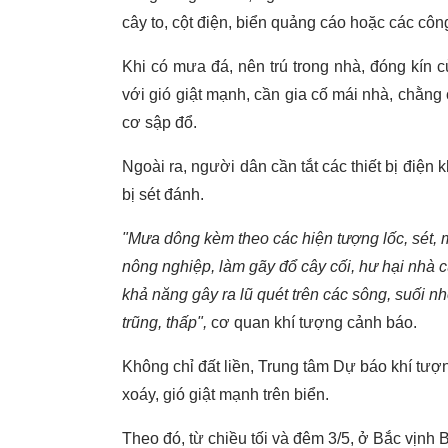
cây to, cột điện, biển quảng cáo hoặc các công
Khi có mưa đá, nên trú trong nhà, đóng kín c
với gió giật mạnh, cần gia cố mái nhà, chằng
cơ sập đổ.
Ngoài ra, người dân cần tắt các thiết bị điện k
bị sét đánh.
"Mưa dông kèm theo các hiện tượng lốc, sét, 
nông nghiệp, làm gãy đổ cây cối, hư hại nhà c
khả năng gây ra lũ quét trên các sông, suối nh
trũng, thấp",
cơ quan khí tượng cảnh báo.
Không chỉ đất liền, Trung tâm Dự báo khí tư
xoáy, gió giật mạnh trên biển.
Theo đó, từ chiều tối và đêm 3/5, ở Bắc vịnh