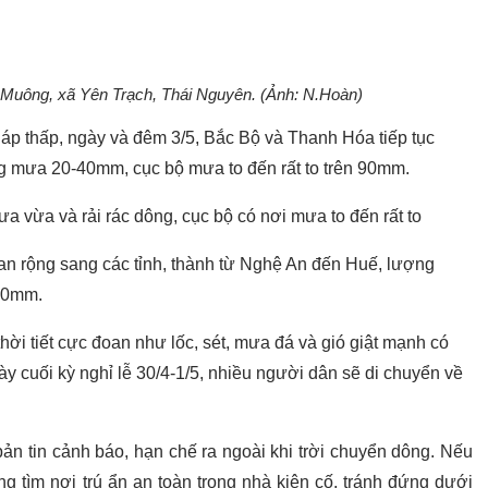
g Muông, xã Yên Trạch, Thái Nguyên. (Ảnh: N.Hoàn)
áp thấp, ngày và đêm 3/5, Bắc Bộ và Thanh Hóa tiếp tục
g mưa 20-40mm, cục bộ mưa to đến rất to trên 90mm.
a vừa và rải rác dông, cục bộ có nơi mưa to đến rất to
an rộng sang các tỉnh, thành từ Nghệ An đến Huế, lượng
50mm.
ời tiết cực đoan như lốc, sét, mưa đá và gió giật mạnh có
ày cuối kỳ nghỉ lễ 30/4-1/5, nhiều người dân sẽ di chuyển về
bản tin cảnh báo, hạn chế ra ngoài khi trời chuyển dông. Nếu
g tìm nơi trú ẩn an toàn trong nhà kiên cố, tránh đứng dưới