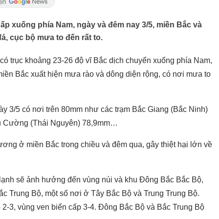
hấp xuống phía Nam, ngày và đêm nay 3/5, miền Bắc và
, cục bộ mưa to đến rất to.
 có trục khoảng 23-26 độ vĩ Bắc dịch chuyển xuống phía Nam,
miền Bắc xuất hiện mưa rào và dông diện rộng, có nơi mưa to
ày 3/5 có nơi trên 80mm như các trạm Bắc Giang (Bắc Ninh)
hú Cường (Thái Nguyên) 78,9mm…
ương ở miền Bắc trong chiều và đêm qua, gây thiệt hại lớn về
í lạnh sẽ ảnh hưởng đến vùng núi và khu Đông Bắc Bắc Bộ,
c Trung Bộ, một số nơi ở Tây Bắc Bộ và Trung Trung Bộ.
p 2-3, vùng ven biển cấp 3-4. Đông Bắc Bộ và Bắc Trung Bộ