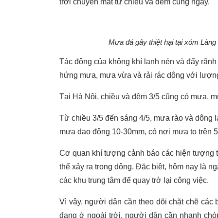
trời chuyển mát từ chiều và đêm cùng ngày.
Mưa đá gây thiệt hại tại xóm Làn
Tác động của không khí lạnh nén và đẩy rãnh 
hứng mưa, mưa vừa và rải rác dông với lượn
Tại Hà Nội, chiều và đêm 3/5 cũng có mưa, mư
Từ chiều 3/5 đến sáng 4/5, mưa rào và dông l
mưa dao động 10-30mm, có nơi mưa to trên 
Cơ quan khí tượng cảnh báo các hiện tượng th
thể xảy ra trong dông. Đặc biệt, hôm nay là ng
các khu trung tâm để quay trở lại công việc.
Vì vậy, người dân cần theo dõi chặt chẽ các 
đang ở ngoài trời, người dân cần nhanh chón