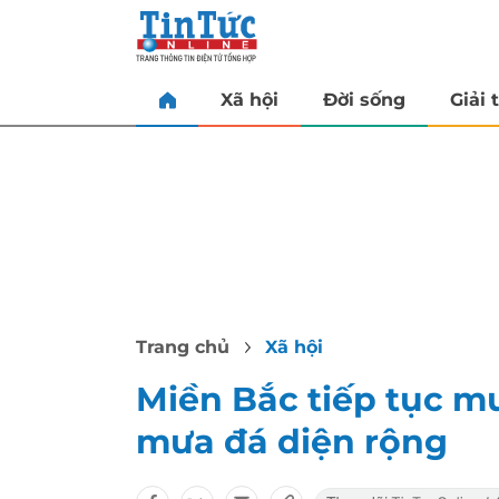
Xã hội
Đời sống
Giải t
Trang chủ
Xã hội
Miền Bắc tiếp tục mư
mưa đá diện rộng