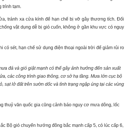
 trình tạm.
ửa, tránh xa cửa kính để hạn chế bị vỡ gây thương tích. Đối
 chống vật dụng dễ bị gió cuốn, không ở gần khu vực có nguy
hi có sét, hạn chế sử dụng điện thoại ngoài trời để giảm rủi ro
mưa đá và gió giật mạnh có thể gây ảnh hưởng đến sản xuất
ửa, các công trình giao thông, cơ sở hạ tầng. Mưa lớn cục bộ
ỏ, sạt lở đất trên sườn dốc và tình trạng ngập úng tại các vùng
ợng thuỷ văn quốc gia cũng cảnh báo nguy cơ mưa dông, lốc
 Bắc Bộ gió chuyển hướng đông bắc mạnh cấp 5, có lúc cấp 6,