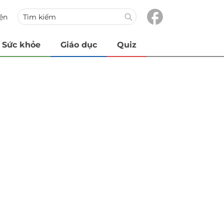
iện
Sức khỏe
Giáo dục
Quiz