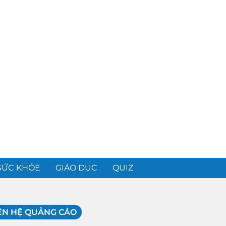
SỨC KHỎE
GIÁO DỤC
QUIZ
ÊN HỆ QUẢNG CÁO