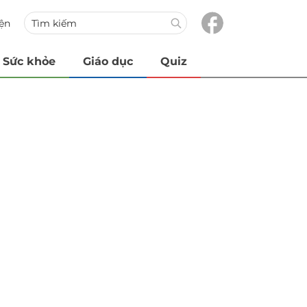
iện
Sức khỏe
Giáo dục
Quiz