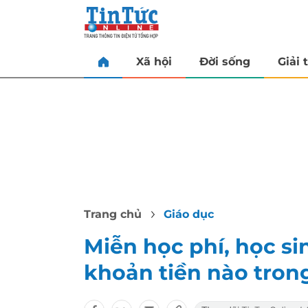
Xã hội
Đời sống
Giải t
Trang chủ
Giáo dục
Miễn học phí, học s
khoản tiền nào tro