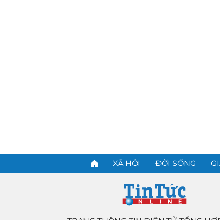
XÃ HỘI
ĐỜI SỐNG
GI