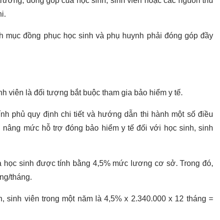
trường, đóng góp của học sinh, sinh viên hoặc các nguồn thu
i.
h mục đồng phục học sinh và phụ huynh phải đóng góp đầy
nh viên là đối tượng bắt buộc tham gia bảo hiểm y tế.
nh phủ quy định chi tiết và hướng dẫn thi hành một số điều
g nâng mức hỗ trợ đóng bảo hiểm y tế đối với học sinh, sinh
 học sinh được tính bằng 4,5% mức lương cơ sở. Trong đó,
ng/tháng.
, sinh viên trong một năm là 4,5% x 2.340.000 x 12 tháng =