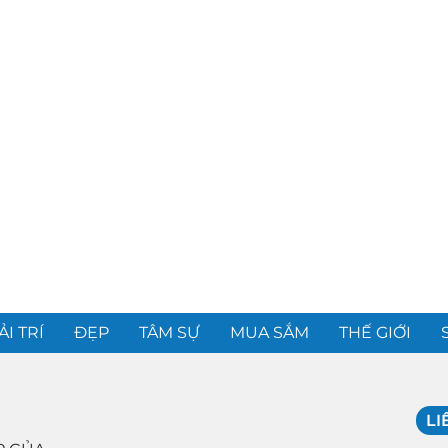
ẢI TRÍ
ĐẸP
TÂM SỰ
MUA SẮM
THẾ GIỚI
LI