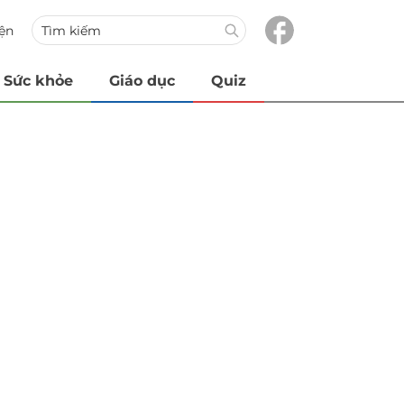
iện
Sức khỏe
Giáo dục
Quiz