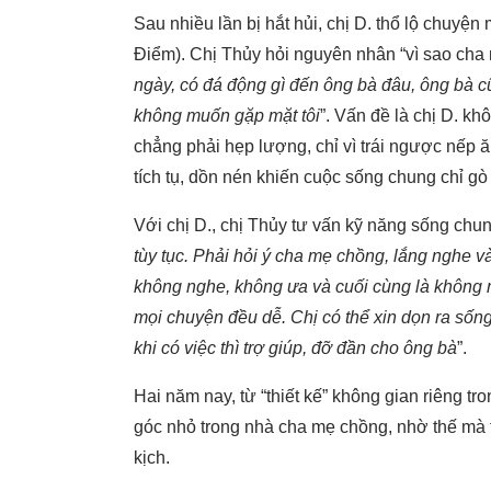
Sau nhiều lần bị hắt hủi, chị D. thổ lộ chuy
Điểm). Chị Thủy hỏi nguyên nhân “vì sao cha m
ngày, có đá động gì đến ông bà đâu, ông bà cũ
không muốn gặp mặt tôi
”. Vấn đề là chị D. k
chẳng phải hẹp lượng, chỉ vì trái ngược nếp 
tích tụ, dồn nén khiến cuộc sống chung chỉ gò 
Với chị D., chị Thủy tư vấn kỹ năng sống chun
tùy tục. Phải hỏi ý cha mẹ chồng, lắng nghe v
không nghe, không ưa và cuối cùng là không 
mọi chuyện đều dễ. Chị có thể xin dọn ra sống
khi có việc thì trợ giúp, đỡ đần cho ông bà
”.
Hai năm nay, từ “thiết kế” không gian riêng t
góc nhỏ trong nhà cha mẹ chồng, nhờ thế mà
kịch.