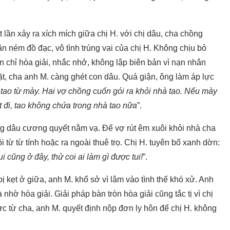
t lần xảy ra xích mích giữa chị H. với chị dâu, cha chồng
ận ném đồ đạc, vô tình trúng vai của chị H. Không chịu bỏ
n chỉ hòa giải, nhắc nhở, không lập biên bản vì nạn nhân
mặt, cha anh M. càng ghét con dâu. Quá giận, ông làm áp lực
 tao từ mày. Hai vợ chồng cuốn gói ra khỏi nhà tao. Nếu mày
út đi, tao không chứa trong nhà tao nữa
”.
ng dâu cương quyết nằm vạ. Để vợ rút êm xuôi khỏi nhà cha
 từ từ tính hoặc ra ngoài thuê trọ. Chị H. tuyên bố xanh dờn:
 cũng ở đây, thử coi ai làm gì được tui!
”.
bị kẹt ở giữa, anh M. khổ sở vì lâm vào tình thế khó xử. Anh
nhờ hòa giải. Giải pháp bàn tròn hòa giải cũng tắc tị vì chị
ực từ cha, anh M. quyết định nộp đơn ly hôn để chị H. không