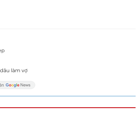
ẹp
dâu làm vợ