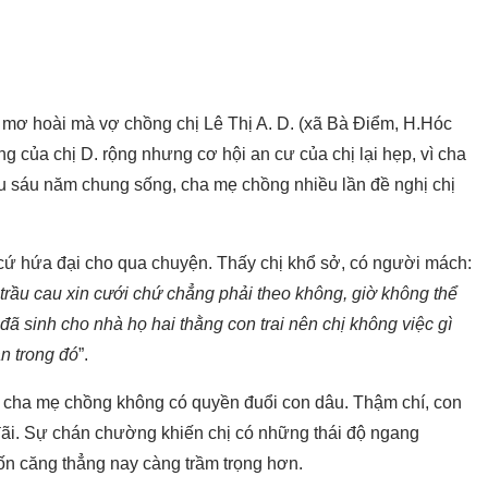
 mơ hoài mà vợ chồng chị Lê Thị A. D. (xã Bà Điểm, H.Hóc
 của chị D. rộng nhưng cơ hội an cư của chị lại hẹp, vì cha
u sáu năm chung sống, cha mẹ chồng nhiều lần đề nghị chị
. cứ hứa đại cho qua chuyện. Thấy chị khổ sở, có người mách:
trầu cau xin cưới chứ chẳng phải theo không, giờ không thể
 đã sinh cho nhà họ hai thằng con trai nên chị không việc gì
ần trong đó
”.
inh cha mẹ chồng không có quyền đuổi con dâu. Thậm chí, con
đãi. Sự chán chường khiến chị có những thái độ ngang
ốn căng thẳng nay càng trầm trọng hơn.