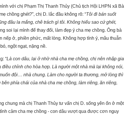
ện mình với chị Phạm Thị Thanh Thủy (Chủ tịch Hội LHPN xã Bà
ẹ chồng ghét?”, chị D. lắc đầu không rõ: “
Tôi đi bán suốt
ng đâu la mắng, chê trách gì tôi. Không hiểu sao cứ ghét,
hông soi lại mình để thay đổi, làm đẹp ý cha mẹ chồng. Ông bà
ăn nếp ở, phiền phức, mất lòng. Không hợp tính ý, mâu thuẫn
bó, ngột ngạt, nặng nề.
g: “
Là con dâu, lại ở nhờ nhà cha mẹ chồng, chị nên nhập gia
à điều chỉnh cho hòa hợp. Là người một nhà mà lại không nói,
muốn đội… nhà chung. Làm cho người ta thương, mở lòng thì
 bên phía chái của nhà cha mẹ chồng, làm riêng, ăn riêng,
rong chung mà chị Thanh Thủy tư vấn chị D. sống yên ổn ở một
 tình cảm cha mẹ chồng - con dâu vượt qua được cơn nguy