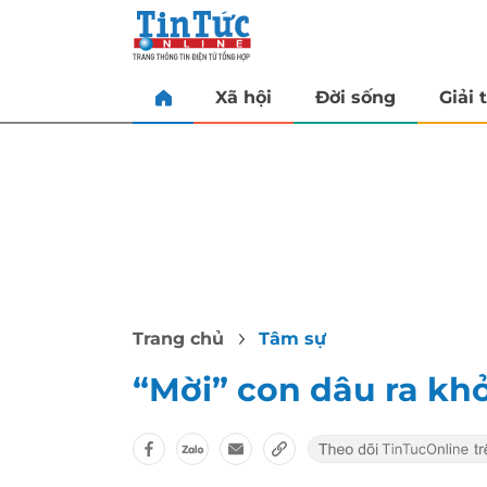
Xã hội
Đời sống
Giải t
Trang chủ
Tâm sự
“Mời” con dâu ra kh