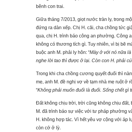
bênh con trai.
Giữa tháng 7/2013, giọt nước tràn ly, trong mộ
đứng ra dàn xếp. Chị H. cãi, cha chồng tức gi
qua, chị H. trình báo công an phường. Công a
không có thương tích gì. Tuy nhiên, vì bị bẽ 
buộc anh M. phải ly hôn: “
Mày ở với nó nữa là
nghe lời tao thì được ở lại. Còn con H. phải c
Trong khi cha chồng cương quyết đuổi thì nà
mẹ, anh M. đề nghị vợ về tạm nhà mẹ ruột ở rồi
“
Không phải muốn đuổi là đuổi. Sống chết gì tui
Đất không chịu trời, trời cũng không chịu đất, 
M. đã trình báo sự việc với tư pháp phường và 
H. không hợp tác. Vì hết yêu vợ cộng với áp l
còn cớ ở lỳ.