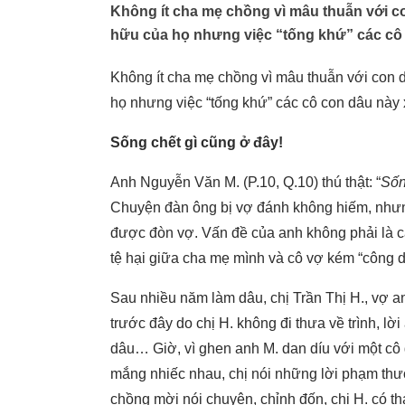
Không ít cha mẹ chồng vì mâu thuẫn với 
hữu của họ nhưng việc “tống khứ” các cô
Không ít cha mẹ chồng vì mâu thuẫn với con
họ nhưng việc “tống khứ” các cô con dâu này
Sống chết gì cũng ở đây!
Anh Nguyễn Văn M. (P.10, Q.10) thú thật: “
Sốn
Chuyện đàn ông bị vợ đánh không hiếm, nhưn
được đòn vợ. Vấn đề của anh không phải là câ
tệ hại giữa cha mẹ mình và cô vợ kém “công 
Sau nhiều năm làm dâu, chị Trần Thị H., vợ 
trước đây do chị H. không đi thưa về trình, lời
dâu… Giờ, vì ghen anh M. dan díu với một cô g
mắng nhiếc nhau, chị nói những lời phạm th
chồng mời nói chuyện, chỉnh đốn, chị H. có th