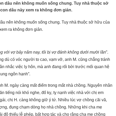
con dâu nên không muốn sống chung. Tuy nhà thuộc sở
 con dâu này xem ra không đơn giản.
 dâu nên không muốn sống chung. Tuy nhà thuộc sở hữu của
 xem ra không đơn giản.
g với vợ bảy năm nay, tôi bị vợ đánh không dưới mười lần
”.
g dù có vóc người to cao, vạm vỡ, anh M. cũng chẳng tránh
n nhắc việc ly hôn, mà anh đang rối bời trước mối quan hệ
dung ngôn hạnh”.
anh M. ngày càng mất điểm trong mắt nhà chồng. Nguyên nhân
 ăn tiếng nói khó nghe, đố kỵ, tỵ nạnh việc nhà với chị em
ái, chị H. càng không giữ ý tứ. Nhiều lúc vợ chồng cãi vã,
ượng, đụng chạm dòng họ nhà chồng. Những khi cha mẹ
ái độ thiếu lễ phép, bất hợp tác và cho rằng cha mẹ chồng