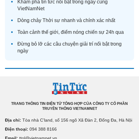
Khám phá
tin tức
nổi bật trong ngày cùng
VietNamNet
Dòng chảy
Thời sự
nhanh và chính xác nhất
Toàn cảnh
thế giới
, điểm nóng chiến sự 24h qua
Đừng bỏ lỡ các câu chuyện
giải trí
nổi bật trong
ngày
TRANG THÔNG TIN ĐIỆN TỬ TỔNG HỢP CỦA CÔNG TY CỔ PHẦN
TRUYỀN THÔNG VIETNAMNET
Địa chỉ:
Tòa nhà C’land, số 156 ngõ Xã Đàn 2, Đống Đa, Hà Nội
Điện thoại:
094 388 8166
Email:
ttol@vietnamnet.vn