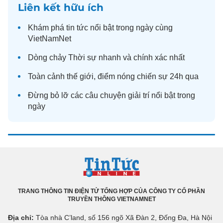
Liên kết hữu ích
Khám phá
tin tức
nổi bật trong ngày cùng
VietNamNet
Dòng chảy
Thời sự
nhanh và chính xác nhất
Toàn cảnh
thế giới
, điểm nóng chiến sự 24h qua
Đừng bỏ lỡ các câu chuyện
giải trí
nổi bật trong
ngày
TRANG THÔNG TIN ĐIỆN TỬ TỔNG HỢP CỦA CÔNG TY CỔ PHẦN
TRUYỀN THÔNG VIETNAMNET
Địa chỉ:
Tòa nhà C’land, số 156 ngõ Xã Đàn 2, Đống Đa, Hà Nội