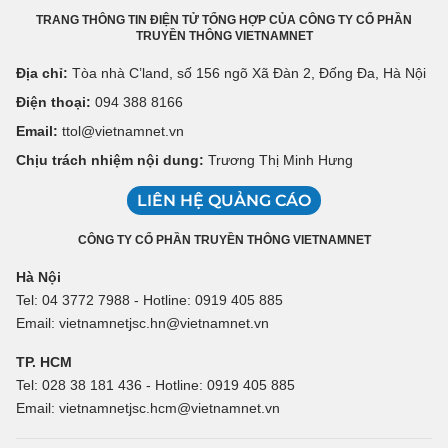
TRANG THÔNG TIN ĐIỆN TỬ TỔNG HỢP CỦA CÔNG TY CỔ PHẦN
TRUYỀN THÔNG VIETNAMNET
Địa chỉ:
Tòa nhà C’land, số 156 ngõ Xã Đàn 2, Đống Đa, Hà Nội
Điện thoại:
094 388 8166
Email:
ttol@vietnamnet.vn
Chịu trách nhiệm nội dung:
Trương Thị Minh Hưng
LIÊN HỆ QUẢNG CÁO
CÔNG TY CỔ PHẦN TRUYỀN THÔNG VIETNAMNET
Hà Nội
Tel: 04 3772 7988 - Hotline: 0919 405 885
Email: vietnamnetjsc.hn@vietnamnet.vn
TP. HCM
Tel: 028 38 181 436 - Hotline: 0919 405 885
Email: vietnamnetjsc.hcm@vietnamnet.vn