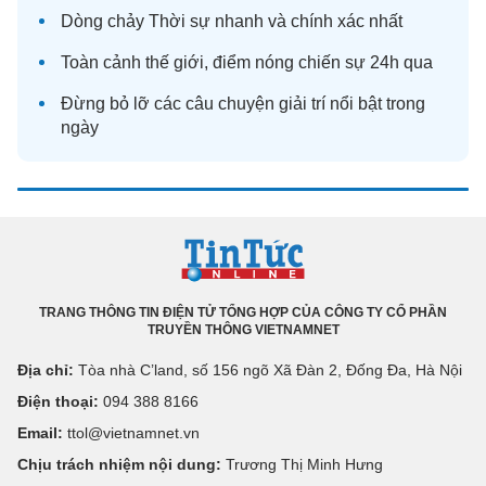
Dòng chảy
Thời sự
nhanh và chính xác nhất
Toàn cảnh
thế giới
, điểm nóng chiến sự 24h qua
Đừng bỏ lỡ các câu chuyện
giải trí
nổi bật trong
ngày
TRANG THÔNG TIN ĐIỆN TỬ TỔNG HỢP CỦA CÔNG TY CỔ PHẦN
TRUYỀN THÔNG VIETNAMNET
Địa chỉ:
Tòa nhà C’land, số 156 ngõ Xã Đàn 2, Đống Đa, Hà Nội
Điện thoại:
094 388 8166
Email:
ttol@vietnamnet.vn
Chịu trách nhiệm nội dung:
Trương Thị Minh Hưng