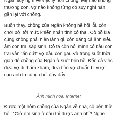
Ngân suy nghĩ về việc ly hôn chồng. Mẹ nào không
thương con, vợ nào không từng có suy nghĩ hàn
gắn lại với chồng.
Buồn thay, chồng của Ngân không hề hối lỗi, còn
chơi bời tới mức khiến nhân tình có thai. Cô bồ kia
cũng không phải hiền lành gì, còn đăng cả ảnh siêu
âm con trai sắp sinh. Cô ta còn nói mình có bầu con
trai vẫn “ăn đứt” vợ bầu con gái. Và trong suốt thời
gian đó chồng của Ngân ở suốt bên bồ. Đến cả việc
đưa vợ đi thăm khám, đưa tiền vợ chuẩn bị vượt
cạn anh ta cũng chối đây đẩy.
Ảnh minh họa: Internet
Được một hôm chồng của Ngân về nhà, cô bèn thử
hỏi: “Giờ em sinh ở đâu thì được anh nhỉ? Nghe