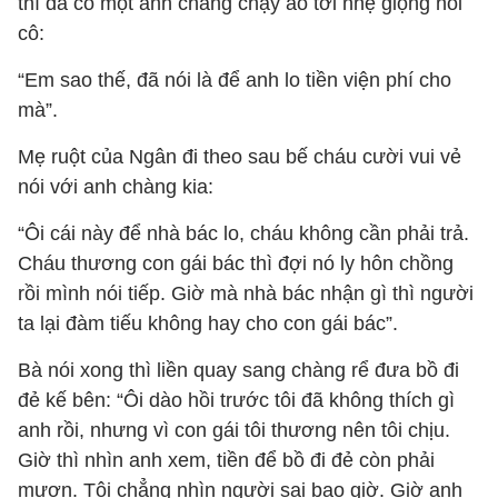
thì đã có một anh chàng chạy ào tới nhẹ giọng hỏi
cô:
“Em sao thế, đã nói là để anh lo tiền viện phí cho
mà”.
Mẹ ruột của Ngân đi theo sau bế cháu cười vui vẻ
nói với anh chàng kia:
“Ôi cái này để nhà bác lo, cháu không cần phải trả.
Cháu thương con gái bác thì đợi nó ly hôn chồng
rồi mình nói tiếp. Giờ mà nhà bác nhận gì thì người
ta lại đàm tiếu không hay cho con gái bác”.
Bà nói xong thì liền quay sang chàng rể đưa bồ đi
đẻ kế bên: “Ôi dào hồi trước tôi đã không thích gì
anh rồi, nhưng vì con gái tôi thương nên tôi chịu.
Giờ thì nhìn anh xem, tiền để bồ đi đẻ còn phải
mượn. Tôi chẳng nhìn người sai bao giờ. Giờ anh