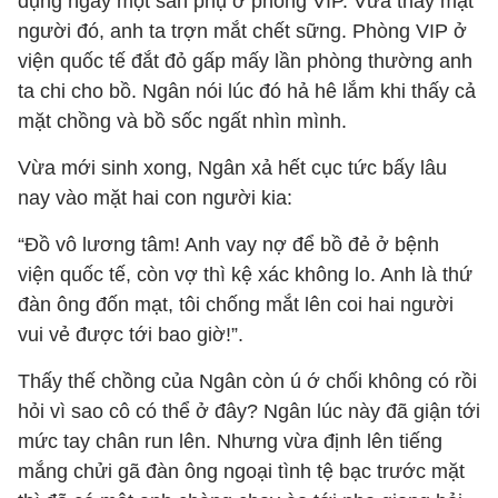
đụng ngay một sản phụ ở phòng VIP. Vừa thấy mặt
người đó, anh ta trợn mắt chết sững. Phòng VIP ở
viện quốc tế đắt đỏ gấp mấy lần phòng thường anh
ta chi cho bồ. Ngân nói lúc đó hả hê lắm khi thấy cả
mặt chồng và bồ sốc ngất nhìn mình.
Vừa mới sinh xong, Ngân xả hết cục tức bấy lâu
nay vào mặt hai con người kia:
“Đồ vô lương tâm! Anh vay nợ để bồ đẻ ở bệnh
viện quốc tế, còn vợ thì kệ xác không lo. Anh là thứ
đàn ông đốn mạt, tôi chống mắt lên coi hai người
vui vẻ được tới bao giờ!”.
Thấy thế chồng của Ngân còn ú ớ chối không có rồi
hỏi vì sao cô có thể ở đây? Ngân lúc này đã giận tới
mức tay chân run lên. Nhưng vừa định lên tiếng
mắng chửi gã đàn ông ngoại tình tệ bạc trước mặt