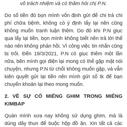
vô trách nhiệm và có thăm hỏi chị P.N.
Do số tiền đó bọn mình vốn định gửi để chi trả chi
phí chữa bệnh, không có ý định lấy lại nên cũng
không muốn tranh luận thêm. Do đó khi P.N giục
qua lấy lại tiền, bọn mình không biết nên trả lời thế
nào nên không phản hồi. Vì công việc tin nhắn cũng
bị trôi. Đến 19/3/2021, P.N có giục thêm một lần
nữa, bên mình gọi điện lại mong có thể gặp mặt nói
chuyện, nhưng P.N từ chối không muốn gặp, và vẫn
kiên quyết gửi lại tiền nên mình gửi số tk để bạn
chuyển khoản lại theo mong muốn.
2. VỀ SỰ CỐ MIẾNG GHIM TRONG MIẾNG
KIMBAP
Quán mình xưa nay không sử dụng ghim, mà là
dùng dây thun để buộc hộp đồ ăn. Xin tất cả các