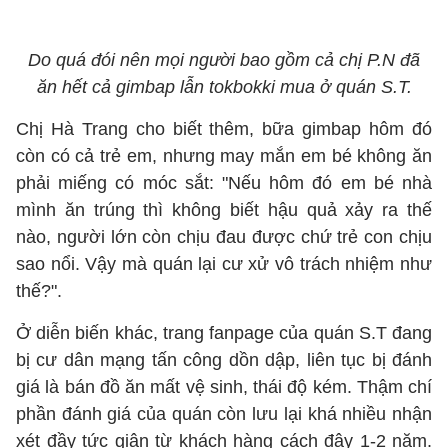
Do quá đói nên mọi người bao gồm cả chị P.N đã
ăn hết cả gimbap lẫn tokbokki mua ở quán S.T.
Chị Hà Trang cho biết thêm, bữa gimbap hôm đó
còn có cả trẻ em, nhưng may mắn em bé không ăn
phải miếng có móc sắt: "Nếu hôm đó em bé nhà
mình ăn trúng thì không biết hậu quả xảy ra thế
nào, người lớn còn chịu đau được chứ trẻ con chịu
sao nổi. Vậy mà quán lại cư xử vô trách nhiệm như
thế?".
Ở diễn biến khác, trang fanpage của quán S.T đang
bị cư dân mạng tấn công dồn dập, liên tục bị đánh
giá là bán đồ ăn mất vệ sinh, thái độ kém. Thậm chí
phần đánh giá của quán còn lưu lại khá nhiều nhận
xét đầy tức giận từ khách hàng cách đây 1-2 năm.