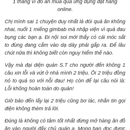
1 tháng vì đồ ăn mua qua ứng dụng đặt hàng
online.
Chị mình sai 1 chuyện duy nhất là đói quá ăn không
nhai, nuốt 1 miếng gimbab mà nhập viện vì quá đau
bụng các bạn ạ. Đi nội soi mới thấy có cái móc sắt
to đùng đang cắm vào dạ dày phải gắp ra. Để lâu
chút nữa thì không biết còn nguy hiểm thế nào.
Vậy mà đại diện quán S.T cho người đến không 1
câu xin lỗi và vứt ở nhà mình 2 triệu. Ôi 2 triệu đồng
nó to quá so với nỗi đau! Họ còn để lại câu nói là:
Lỗi không hoàn toàn do quán!
Giờ bảo đến lấy lại 2 triệu cũng bơ lác, nhắn tin gọi
điện không thèm trả lời.
Đúng là không có tâm tốt nhất đừng mở hàng ăn đồ
ăn vào người đấy chủ quán ạ. Mong bạn đọc được