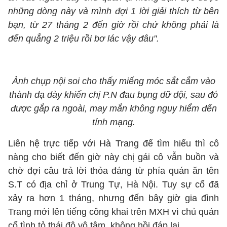
những dòng này và mình đợi 1 lời giải thích từ bên
bạn, từ 27 tháng 2 đến giờ rồi chứ không phải là
đến quẳng 2 triệu rồi bơ lác vậy đâu".
Ảnh chụp nội soi cho thấy miếng móc sắt cắm vào
thành dạ dày khiến chị P.N đau bụng dữ dội, sau đó
được gắp ra ngoài, may mắn không nguy hiểm đến
tính mạng.
Liên hệ trực tiếp với Hà Trang để tìm hiểu thì cô
nàng cho biết đến giờ này chị gái cô vẫn buồn và
chờ đợi câu trả lời thỏa đáng từ phía quán ăn tên
S.T có địa chỉ ở Trung Tự, Hà Nội. Tuy sự cố đã
xảy ra hơn 1 tháng, nhưng đến bây giờ gia đình
Trang mới lên tiếng công khai trên MXH vì chủ quán
cố tình tỏ thái độ vô tâm, không hồi đáp lại.