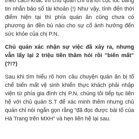
theo cách khác thì chủ quán chỉ trả lời cộc lốc bằng
tin nhắn báo số tài khoản (!) Như vậy, tính đến thời
điểm hiện tại thì phía quán ăn cũng chưa có
phương án đền bù nào cho sự cố ảnh hưởng đến
sức khỏe của chị P.N.
Chủ quán xác nhận sự việc đã xảy ra, nhưng
vẫn lấy lại 2 triệu tiền thăm hỏi rồi "biến mất"
(?!?)
Sau khi tìm hiểu rõ hơn câu chuyện quán ăn bị tố
chế biến mất vệ sinh khiến thực khách phải nhập
viện từ phía gia đình chị P.N, chúng tôi tiếp tục liên
hệ với chủ quán S.T để xác minh thêm nhưng chủ
quán chỉ nói ngắn gọn rằng "đã đọc được bài tố của
Hà Trang trên MXH" và hẹn liên hệ lại sau.