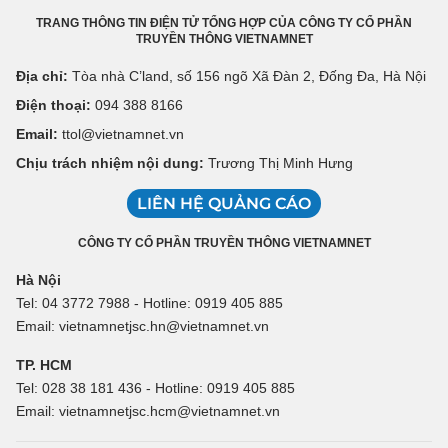
TRANG THÔNG TIN ĐIỆN TỬ TỔNG HỢP CỦA CÔNG TY CỔ PHẦN
TRUYỀN THÔNG VIETNAMNET
Địa chỉ:
Tòa nhà C’land, số 156 ngõ Xã Đàn 2, Đống Đa, Hà Nội
Điện thoại:
094 388 8166
Email:
ttol@vietnamnet.vn
Chịu trách nhiệm nội dung:
Trương Thị Minh Hưng
LIÊN HỆ QUẢNG CÁO
CÔNG TY CỔ PHẦN TRUYỀN THÔNG VIETNAMNET
Hà Nội
Tel: 04 3772 7988 - Hotline: 0919 405 885
Email: vietnamnetjsc.hn@vietnamnet.vn
TP. HCM
Tel: 028 38 181 436 - Hotline: 0919 405 885
Email: vietnamnetjsc.hcm@vietnamnet.vn