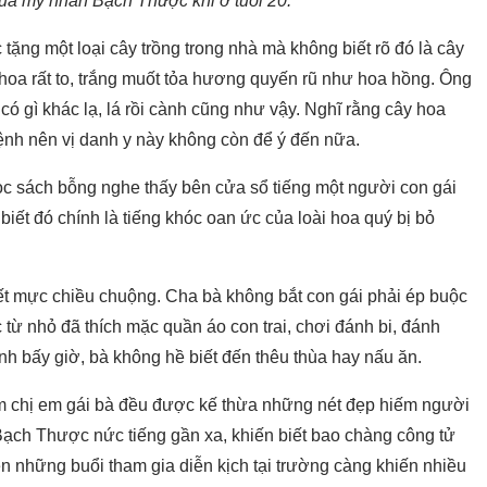
của mỹ nhân Bạch Thược khi ở tuổi 20.
ặng một loại cây trồng trong nhà mà không biết rõ đó là cây
hoa rất to, trắng muốt tỏa hương quyến rũ như hoa hồng. Ông
ó gì khác lạ, lá rồi cành cũng như vậy. Nghĩ rằng cây hoa
nh nên vị danh y này không còn để ý đến nữa.
ọc sách bỗng nghe thấy bên cửa sổ tiếng một người con gái
 biết đó chính là tiếng khóc oan ức của loài hoa quý bị bỏ
t mực chiều chuộng. Cha bà không bắt con gái phải ép buộc
ừ nhỏ đã thích mặc quần áo con trai, chơi đánh bi, đánh
h bấy giờ, bà không hề biết đến thêu thùa hay nấu ăn.
m chị em gái bà đều được kế thừa những nét đẹp hiếm người
 Bạch Thược nức tiếng gần xa, khiến biết bao chàng công tử
n những buổi tham gia diễn kịch tại trường càng khiến nhiều