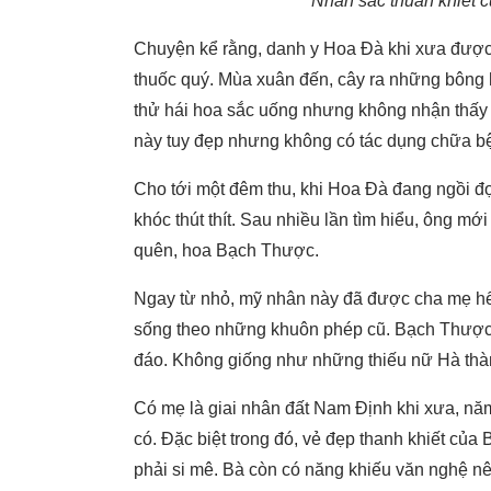
Nhan sắc thuần khiết 
Chuyện kể rằng, danh y Hoa Đà khi xưa được t
thuốc quý. Mùa xuân đến, cây ra những bông 
thử hái hoa sắc uống nhưng không nhận thấy c
này tuy đẹp nhưng không có tác dụng chữa bệ
Cho tới một đêm thu, khi Hoa Đà đang ngồi đ
khóc thút thít. Sau nhiều lần tìm hiểu, ông mới
quên, hoa Bạch Thược.
Ngay từ nhỏ, mỹ nhân này đã được cha mẹ hế
sống theo những khuôn phép cũ. Bạch Thược t
đáo. Không giống như những thiếu nữ Hà thàn
Có mẹ là giai nhân đất Nam Định khi xưa, nă
có. Đặc biệt trong đó, vẻ đẹp thanh khiết của
phải si mê. Bà còn có năng khiếu văn nghệ nê