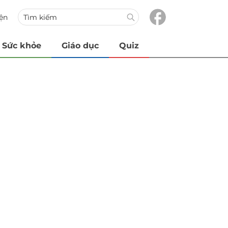
iện
Sức khỏe
Giáo dục
Quiz