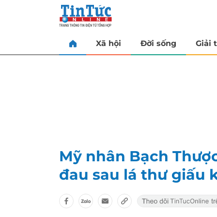
Xã hội
Đời sống
Giải t
Mỹ nhân Bạch Thược:
đau sau lá thư giấu k