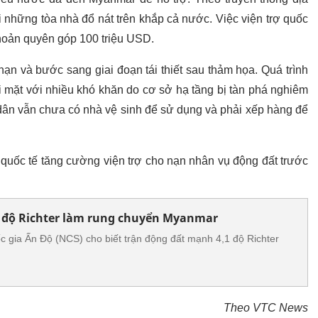
những tòa nhà đổ nát trên khắp cả nước. Việc viện trợ quốc
khoản quyên góp 100 triệu USD.
ạn và bước sang giai đoạn tái thiết sau thảm họa. Quá trình
ối mặt với nhiều khó khăn do cơ sở hạ tầng bị tàn phá nghiêm
ời dân vẫn chưa có nhà vệ sinh để sử dụng và phải xếp hàng để
 quốc tế tăng cường viện trợ cho nạn nhân vụ động đất trước
 độ Richter làm rung chuyển Myanmar
 gia Ấn Độ (NCS) cho biết trận động đất mạnh 4,1 độ Richter
Theo VTC News