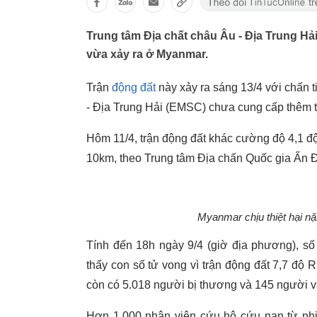
Trung tâm Địa chất châu Âu - Địa Trung Hải
vừa xảy ra ở Myanmar.
Trận
động đất
này xảy ra sáng 13/4 với chấn t
- Địa Trung Hải (EMSC) chưa cung cấp thêm thô
Hôm 11/4, trận động đất khác cường độ 4,1 đ
10km, theo Trung tâm Địa chấn Quốc gia Ấn 
Myanmar chịu thiệt hại nặ
Tính đến 18h ngày 9/4 (giờ địa phương), s
thấy con số tử vong vì trận động đất 7,7 độ 
còn có 5.018 người bị thương và 145 người vẫ
Hơn 1.000 nhân viên cứu hộ cứu nạn từ nhi