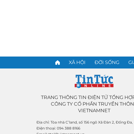
XÃ HỘI
ĐỜI SỐNG
GI
TRANG THÔNG TIN ĐIỆN TỬ TỔNG HỢ
CÔNG TY CỔ PHẦN TRUYỀN THÔ
VIETNAMNET
Địa chỉ:
Tòa nhà C’land, số 156 ngõ Xã Đàn 2, Đống Đa,
Điện thoại:
094 388 8166