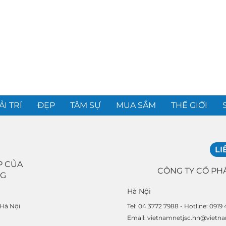
ẢI TRÍ
ĐẸP
TÂM SỰ
MUA SẮM
THẾ GIỚI
LI
P CỦA
CÔNG TY CỔ PH
NG
Hà Nội
Tel: 04 3772 7988 - Hotline: 0919
 Hà Nội
Email: vietnamnetjsc.hn@vietn