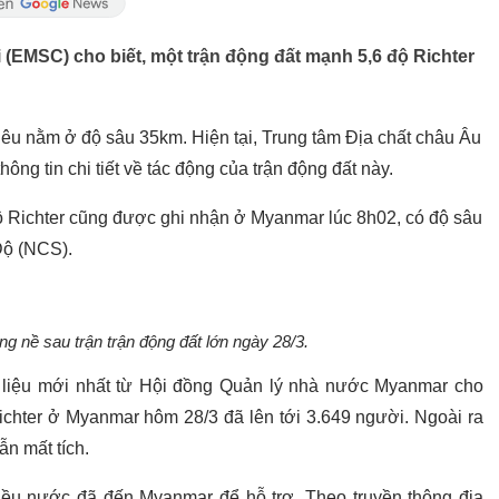
 (EMSC) cho biết, một trận động đất mạnh 5,6 độ Richter
iêu nằm ở độ sâu 35km. Hiện tại, Trung tâm Địa chất châu Âu
ng tin chi tiết về tác động của trận động đất này.
ộ Richter cũng được ghi nhận ở Myanmar lúc 8h02, có độ sâu
Độ (NCS).
ng nề sau trận trận động đất lớn ngày 28/3.
ố liệu mới nhất từ Hội đồng Quản lý nhà nước Myanmar cho
Richter ở Myanmar hôm 28/3 đã lên tới 3.649 người. Ngoài ra
n mất tích.
ều nước đã đến Myanmar để hỗ trợ. Theo truyền thông địa