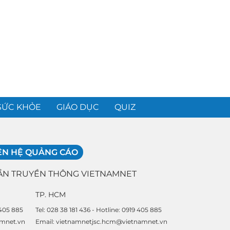
SỨC KHỎE
GIÁO DỤC
QUIZ
ÊN HỆ QUẢNG CÁO
ẦN TRUYỀN THÔNG VIETNAMNET
TP. HCM
 405 885
Tel: 028 38 181 436 - Hotline: 0919 405 885
amnet.vn
Email: vietnamnetjsc.hcm@vietnamnet.vn