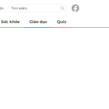
iện
Sức khỏe
Giáo dục
Quiz