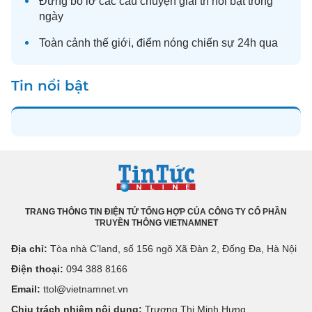
Đừng bỏ lỡ các câu chuyện
giải trí
nổi bật trong
ngày
Toàn cảnh
thế giới
, điểm nóng chiến sự 24h qua
Tin nổi bật
TRANG THÔNG TIN ĐIỆN TỬ TỔNG HỢP CỦA CÔNG TY CỔ PHẦN
TRUYỀN THÔNG VIETNAMNET
Địa chỉ:
Tòa nhà C’land, số 156 ngõ Xã Đàn 2, Đống Đa, Hà Nội
Điện thoại:
094 388 8166
Email:
ttol@vietnamnet.vn
Chịu trách nhiệm nội dung:
Trương Thị Minh Hưng