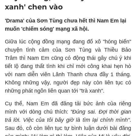
xanh' chen vào
'Drama' của Sơn Tùng chưa hết thì Nam Em lại
muốn 'chiếm sóng' mạng xã hội.
Giữa lúc cộng đồng mạng đang đổ xô "hóng biến"
chuyện tình cảm của Sơn Tùng và Thiều Bảo
Trâm thì Nam Em cũng có động thái gây chú ý khi
tiết lộ đang thất tình khi chỉ mới công khai hẹn hò
với nam diễn viên Lãnh Thanh chưa đầy 1 tháng.
Không những vậy, người đẹp này còn liên tục có
những phát ngôn liên quan tới "trà xanh".
Cụ thể, Nam Em đã đăng tải bức ảnh của riêng
mình với dòng chú thích:
"Đúng sai. Đợi thời gian
trả lời. Việc của tôi bây giờ là tìm lại chính mình"
.
Sau đó, cô còn liên tục tự bình luận dưới bài đăng