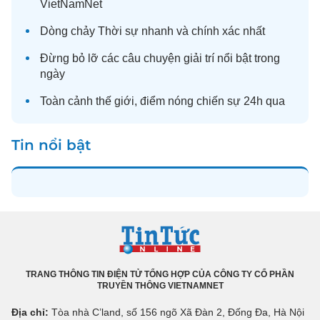
VietNamNet
Dòng chảy
Thời sự
nhanh và chính xác nhất
Đừng bỏ lỡ các câu chuyện
giải trí
nổi bật trong
ngày
Toàn cảnh
thế giới
, điểm nóng chiến sự 24h qua
Tin nổi bật
TRANG THÔNG TIN ĐIỆN TỬ TỔNG HỢP CỦA CÔNG TY CỔ PHẦN
TRUYỀN THÔNG VIETNAMNET
Địa chỉ:
Tòa nhà C’land, số 156 ngõ Xã Đàn 2, Đống Đa, Hà Nội