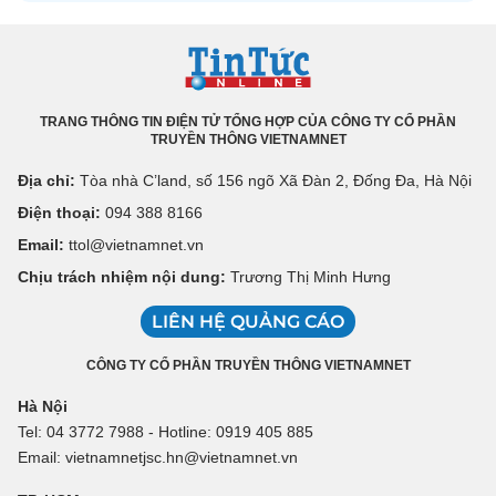
TRANG THÔNG TIN ĐIỆN TỬ TỔNG HỢP CỦA CÔNG TY CỔ PHẦN
TRUYỀN THÔNG VIETNAMNET
Địa chỉ:
Tòa nhà C’land, số 156 ngõ Xã Đàn 2, Đống Đa, Hà Nội
Điện thoại:
094 388 8166
Email:
ttol@vietnamnet.vn
Chịu trách nhiệm nội dung:
Trương Thị Minh Hưng
LIÊN HỆ QUẢNG CÁO
CÔNG TY CỔ PHẦN TRUYỀN THÔNG VIETNAMNET
Hà Nội
Tel: 04 3772 7988 - Hotline: 0919 405 885
Email: vietnamnetjsc.hn@vietnamnet.vn