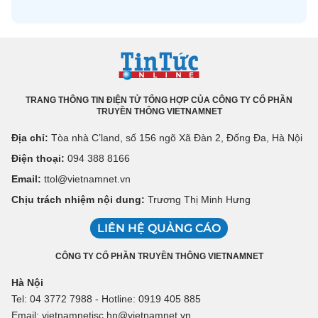
TRANG THÔNG TIN ĐIỆN TỬ TỔNG HỢP CỦA CÔNG TY CỔ PHẦN
TRUYỀN THÔNG VIETNAMNET
Địa chỉ:
Tòa nhà C’land, số 156 ngõ Xã Đàn 2, Đống Đa, Hà Nội
Điện thoại:
094 388 8166
Email:
ttol@vietnamnet.vn
Chịu trách nhiệm nội dung:
Trương Thị Minh Hưng
LIÊN HỆ QUẢNG CÁO
CÔNG TY CỔ PHẦN TRUYỀN THÔNG VIETNAMNET
Hà Nội
Tel: 04 3772 7988 - Hotline: 0919 405 885
Email: vietnamnetjsc.hn@vietnamnet.vn