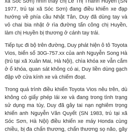
xã Sóc Sơn) nhìn thấy chị Lê Thị Thanh Huyền (SN
1977, trú tại xã Sóc Sơn) đang điều khiển xe đạp
hướng về phía cầu Nhật Tân, Duy đã dùng tay và
vỏ chai bia nhặt ở rìa đường tấn công chị Huyền,
làm chị Huyền bị thương ở cánh tay trái.
Tiếp tục đi bộ trên đường, Duy phát hiện ô tô Toyota
Vios, biển số 30G-757.xx của anh Nguyễn Song Hà
(trú tại xã Xuân Mai, Hà Nội), chìa khóa xe vẫn cắm
ở ổ khóa, quan sát không có ai, Duy liền dùng gạch
đập vỡ cửa kính xe và chiếm đoạt.
Trong quá trình điều khiển Toyota Vios nêu trên, dù
không có giấy phép lái xe và đang trong tình trạng
sử dụng ma túy, Duy đã gây tai nạn nghiêm trọng
khiến anh Nguyễn Văn Quyết (SN 1983, trú tại xã
Sóc Sơn, Hà Nội) điều khiển xe máy Honda cùng
chiều, bị đa chấn thương, chấn thương sọ não, gãy