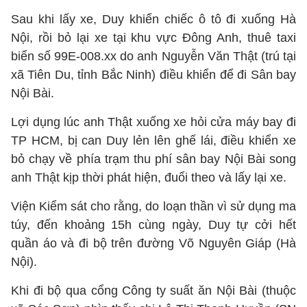
Sau khi lấy xe, Duy khiển chiếc ô tô đi xuống Hà
Nội, rồi bỏ lại xe tại khu vực Đông Anh, thuê taxi
biển số 99E-008.xx do anh Nguyễn Văn Thật (trú tại
xã Tiên Du, tỉnh Bắc Ninh) điều khiển để đi Sân bay
Nội Bài.
Lợi dụng lúc anh Thật xuống xe hỏi cửa máy bay đi
TP HCM, bị can Duy lẻn lên ghế lái, điều khiển xe
bỏ chạy về phía trạm thu phí sân bay Nội Bài song
anh Thật kịp thời phát hiện, đuổi theo và lấy lại xe.
Viện Kiểm sát cho rằng, do loạn thần vì sử dụng ma
túy, đến khoảng 15h cùng ngày, Duy tự cởi hết
quần áo và đi bộ trên đường Võ Nguyên Giáp (Hà
Nội).
Khi đi bộ qua cổng Công ty suất ăn Nội Bài (thuộc