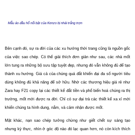
Mẫu áo đầu hổ nổi bật của Kenzo bị nhái trắng trợn
Bên cạnh đó, sự ra đời của các xu hướng thời trang cũng là nguồn gốc
của việc sao chép. Có thể giải thích đơn giản như sau, các nhà mốt
lớn tung ra những bộ sưu tập tuyệt đẹp, nhưng đó vẫn không đủ để tạo
thành xu hướng. Giá cả của chúng quá đắt khiến đại đa số người tiêu
dùng không đủ khả năng để sở hữu. Nhờ các thương hiệu giá rẻ như
Zara hay F21 copy lại các thiết kế đắt tiền và phổ biến hoá chúng ra thị
trường, mốt mới được ra đời. Chỉ có sự đại trà các thiết kế xa xỉ mới
khiến chúng ta hình dung, nắm, và cảm nhận được mốt.
Mặt khác, nạn sao chép tưởng chừng như giết chết sự sáng tạo
nhưng kỳ thực, nhìn ở góc độ nào đó lạc quan hơn, nó còn kích thích