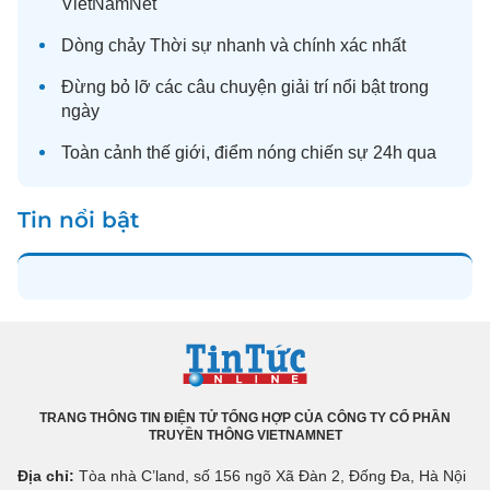
VietNamNet
Dòng chảy
Thời sự
nhanh và chính xác nhất
Đừng bỏ lỡ các câu chuyện
giải trí
nổi bật trong
ngày
Toàn cảnh
thế giới
, điểm nóng chiến sự 24h qua
Tin nổi bật
TRANG THÔNG TIN ĐIỆN TỬ TỔNG HỢP CỦA CÔNG TY CỔ PHẦN
TRUYỀN THÔNG VIETNAMNET
Địa chỉ:
Tòa nhà C’land, số 156 ngõ Xã Đàn 2, Đống Đa, Hà Nội