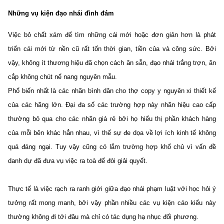
Những vụ kiện đạo nhái đình đám
Việc bỏ chất xám để tìm những cái mới hoặc đơn giản hơn là phát
triển cái mới từ nền cũ rất tốn thời gian, tiền của và công sức. Bởi
vậy, không ít thương hiệu đã chọn cách ăn sẵn, đạo nhái trắng trợn, ăn
cắp không chút nể nang nguyên mẫu.
Phổ biến nhất là các nhãn bình dân cho thợ copy y nguyên xi thiết kế
của các hãng lớn. Đại đa số các trường hợp này nhãn hiệu cao cấp
thường bỏ qua cho các nhãn giá rẻ bởi họ hiểu thị phần khách hàng
của mỗi bên khác hẳn nhau, vì thế sự đe dọa về lợi ích kinh tế không
quá đáng ngại. Tuy vậy cũng có lắm trường hợp khổ chủ vì vấn đề
danh dự đã đưa vụ việc ra toà để đòi giải quyết.
Thực tế là việc rạch ra ranh giới giữa đạo nhái phạm luật với học hỏi ý
tưởng rất mong manh, bởi vậy phần nhiều các vụ kiện cáo kiểu này
thường không đi tới đâu mà chỉ có tác dụng hạ nhục đối phương.