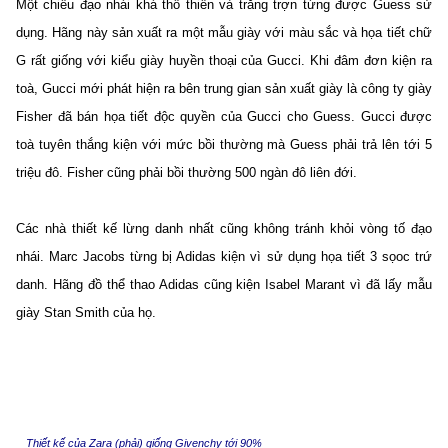
Một chiêu đạo nhái khá thô thiển và trắng trợn từng được Guess sử
dụng. Hãng này sản xuất ra một mẫu giày với màu sắc và họa tiết chữ
G rất giống với kiểu giày huyền thoại của Gucci. Khi đâm đơn kiện ra
toà, Gucci mới phát hiện ra bên trung gian sản xuất giày là công ty giày
Fisher đã bán họa tiết độc quyền của Gucci cho Guess. Gucci được
toà tuyên thắng kiện với mức bồi thường mà Guess phải trả lên tới 5
triệu đô. Fisher cũng phải bồi thường 500 ngàn đô liên đới.
Các nhà thiết kế lừng danh nhất cũng không tránh khỏi vòng tố đạo
nhái. Marc Jacobs từng bị Adidas kiện vì sử dụng họa tiết 3 sọoc trứ
danh. Hãng đồ thể thao Adidas cũng kiện Isabel Marant vì đã lấy mẫu
giày Stan Smith của họ.
Thiết kế của Zara (phải) giống Givenchy tới 90%