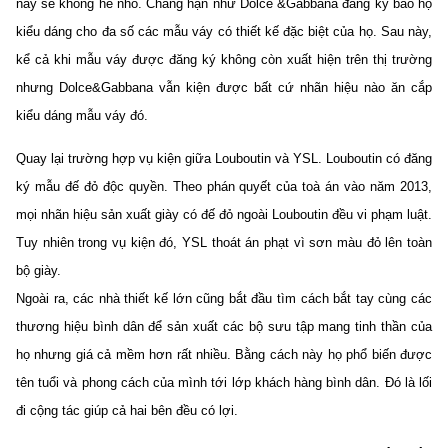
này sẽ không hề nhỏ. Chẳng hạn như Dolce &Gabbana đăng ký bảo hộ
kiểu dáng cho đa số các mẫu váy có thiết kế đặc biệt của họ. Sau này,
kể cả khi mẫu váy được đăng ký không còn xuất hiện trên thị trường
nhưng Dolce&Gabbana vẫn kiện được bất cứ nhãn hiệu nào ăn cắp
kiểu dáng mẫu váy đó.
Quay lại trường hợp vụ kiện giữa Louboutin và YSL. Louboutin có đăng
ký mẫu đế đỏ độc quyền. Theo phán quyết của toà án vào năm 2013,
mọi nhãn hiệu sản xuất giày có đế đỏ ngoài Louboutin đều vi phạm luật.
Tuy nhiên trong vụ kiện đó, YSL thoát án phạt vì sơn màu đỏ lên toàn
bộ giày.
Ngoài ra, các nhà thiết kế lớn cũng bắt đầu tìm cách bắt tay cùng các
thương hiệu bình dân để sản xuất các bộ sưu tập mang tinh thần của
họ nhưng giá cả mềm hơn rất nhiều. Bằng cách này họ phổ biến được
tên tuổi và phong cách của mình tới lớp khách hàng bình dân. Đó là lối
đi cộng tác giúp cả hai bên đều có lợi.