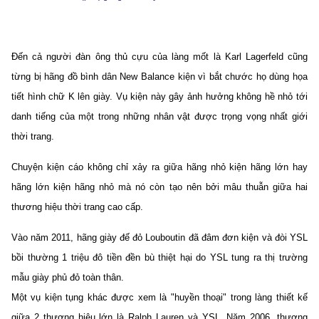
Đến cả người đàn ông thủ cựu của làng mốt là Karl Lagerfeld cũng
từng bị hãng đồ bình dân New Balance kiện vì bắt chước họ dùng họa
tiết hình chữ K lên giày. Vụ kiện này gây ảnh hưởng không hề nhỏ tới
danh tiếng của một trong những nhân vật được trọng vọng nhất giới
thời trang.
Chuyện kiện cáo không chỉ xảy ra giữa hãng nhỏ kiện hãng lớn hay
hãng lớn kiện hãng nhỏ mà nó còn tạo nên bởi mâu thuẫn giữa hai
thương hiệu thời trang cao cấp.
Vào năm 2011, hãng giày đế đỏ Louboutin đã đâm đơn kiện và đòi YSL
bồi thường 1 triệu đô tiền đền bù thiệt hại do YSL tung ra thị trường
mẫu giày phủ đỏ toàn thân.
Một vụ kiện tụng khác được xem là "huyền thoại" trong làng thiết kế
giữa 2 thương hiệu lớn là Ralph Lauren và YSL. Năm 2006, thương