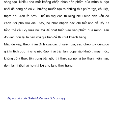
sáng tạo. Nhiều nhà mốt không chấp nhận sản phẩm của mình bị đạo
nhái dễ dàng sẽ có xu hướng muốn tạo ra những thứ phức tạp, cầu kỳ,
thậm chí điên rồ hơn. Thế nhưng các thương hiệu bình dân vẫn có
cách đối phó với điều này, họ nhặt nhạnh các chi tiết nhỏ dễ lấy từ
tổng thể cầu kỳ vừa nói tới để phát triển vào sản phẩm của mình, sau
đó việc còn lại là bán với giá bèo để thu hút khách hàng.
Mặc dù vậy, theo nhận định của các chuyên gia, sao chép tuy cũng có
giá trị tích cực nhưng nếu đạo nhái tràn lan, copy rập khuôn, máy móc,
không có ý thức tôn trọng bản gốc thì thực sự nó lại trở thành vấn nạn,
đem lại nhiều hại hơn là lợi cho làng thời trang.
Váy gợi cảm của Stella McCartney bị Asos copy