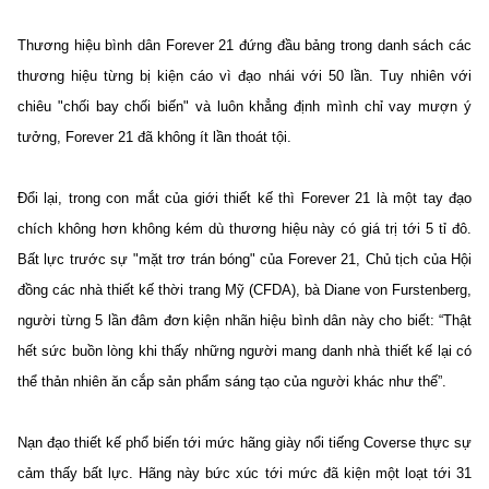
Thương hiệu bình dân Forever 21 đứng đầu bảng trong danh sách các
thương hiệu từng bị kiện cáo vì đạo nhái với 50 lần. Tuy nhiên với
chiêu "chối bay chối biến" và luôn khẳng định mình chỉ vay mượn ý
tưởng, Forever 21 đã không ít lần thoát tội.
Đổi lại, trong con mắt của giới thiết kế thì Forever 21 là một tay đạo
chích không hơn không kém dù thương hiệu này có giá trị tới 5 tỉ đô.
Bất lực trước sự "mặt trơ trán bóng" của Forever 21, Chủ tịch của Hội
đồng các nhà thiết kế thời trang Mỹ (CFDA), bà Diane von Furstenberg,
người từng 5 lần đâm đơn kiện nhãn hiệu bình dân này cho biết: “Thật
hết sức buồn lòng khi thấy những người mang danh nhà thiết kế lại có
thể thản nhiên ăn cắp sản phẩm sáng tạo của người khác như thế”.
Nạn đạo thiết kế phổ biến tới mức hãng giày nổi tiếng Coverse thực sự
cảm thấy bất lực. Hãng này bức xúc tới mức đã kiện một loạt tới 31