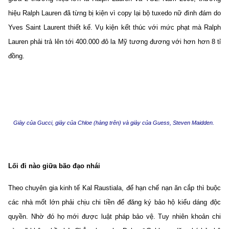
hiệu Ralph Lauren đã từng bị kiện vì copy lại bộ tuxedo nữ đình đám do
Yves Saint Laurent thiết kế. Vụ kiện kết thúc với mức phạt mà Ralph
Lauren phải trả lên tới 400.000 đô la Mỹ tương đương với hơn hơn 8 tỉ
đồng.
Giày của Gucci, giày của Chloe (hàng trên) và giày của Guess, Steven Maidden.
Lối đi nào giữa bão đạo nhái
Theo chuyên gia kinh tế Kal Raustiala, để hạn chế nạn ăn cắp thì buộc
các nhà mốt lớn phải chịu chi tiền để đăng ký bảo hộ kiểu dáng độc
quyền. Nhờ đó họ mới được luật pháp bảo vệ. Tuy nhiên khoản chi