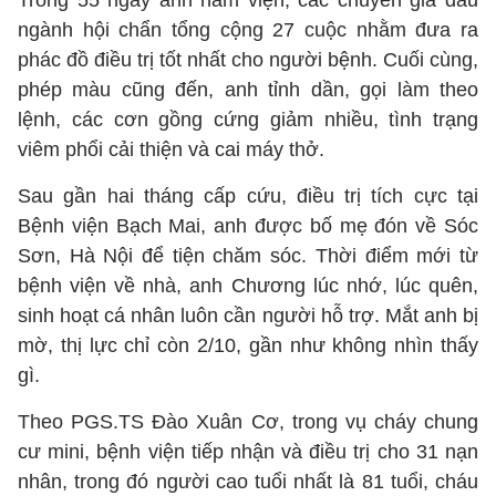
Trong 55 ngày anh nằm viện, các chuyên gia đầu
ngành hội chẩn tổng cộng 27 cuộc nhằm đưa ra
phác đồ điều trị tốt nhất cho người bệnh. Cuối cùng,
phép màu cũng đến, anh tỉnh dần, gọi làm theo
lệnh, các cơn gồng cứng giảm nhiều, tình trạng
viêm phổi cải thiện và cai máy thở.
Sau gần hai tháng cấp cứu, điều trị tích cực tại
Bệnh viện Bạch Mai, anh được bố mẹ đón về Sóc
Sơn, Hà Nội để tiện chăm sóc. Thời điểm mới từ
bệnh viện về nhà, anh Chương lúc nhớ, lúc quên,
sinh hoạt cá nhân luôn cần người hỗ trợ. Mắt anh bị
mờ, thị lực chỉ còn 2/10, gần như không nhìn thấy
gì.
Theo PGS.TS Đào Xuân Cơ, trong vụ cháy chung
cư mini, bệnh viện tiếp nhận và điều trị cho 31 nạn
nhân, trong đó người cao tuổi nhất là 81 tuổi, cháu