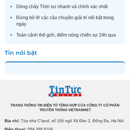
Dòng chảy
Thời sự
nhanh và chính xác nhất
Đừng bỏ lỡ các câu chuyện
giải trí
nổi bật trong
ngày
Toàn cảnh
thế giới
, điểm nóng chiến sự 24h qua
Tin nổi bật
TRANG THÔNG TIN ĐIỆN TỬ TỔNG HỢP CỦA CÔNG TY CỔ PHẦN
TRUYỀN THÔNG VIETNAMNET
Địa chỉ:
Tòa nhà C’land, số 156 ngõ Xã Đàn 2, Đống Đa, Hà Nội
Điện thoại:
094 388 8166