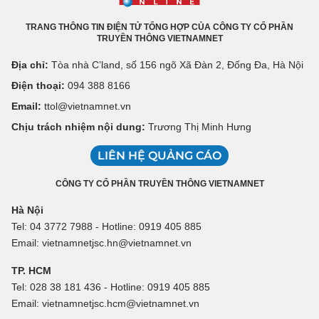
TRANG THÔNG TIN ĐIỆN TỬ TỔNG HỢP CỦA CÔNG TY CỔ PHẦN
TRUYỀN THÔNG VIETNAMNET
Địa chỉ:
Tòa nhà C’land, số 156 ngõ Xã Đàn 2, Đống Đa, Hà Nội
Điện thoại:
094 388 8166
Email:
ttol@vietnamnet.vn
Chịu trách nhiệm nội dung:
Trương Thị Minh Hưng
LIÊN HỆ QUẢNG CÁO
CÔNG TY CỔ PHẦN TRUYỀN THÔNG VIETNAMNET
Hà Nội
Tel: 04 3772 7988 - Hotline: 0919 405 885
Email: vietnamnetjsc.hn@vietnamnet.vn
TP. HCM
Tel: 028 38 181 436 - Hotline: 0919 405 885
Email: vietnamnetjsc.hcm@vietnamnet.vn