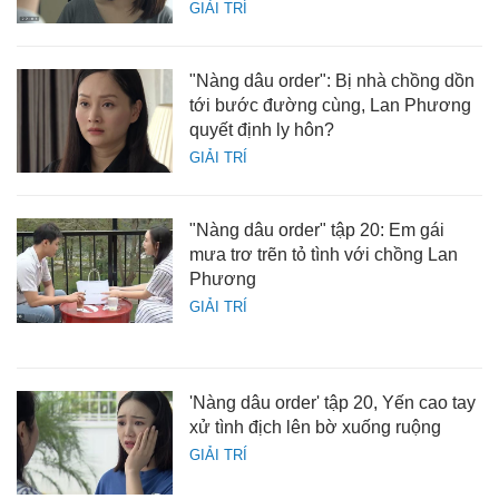
GIẢI TRÍ
"Nàng dâu order": Bị nhà chồng dồn
tới bước đường cùng, Lan Phương
quyết định ly hôn?
GIẢI TRÍ
"Nàng dâu order" tập 20: Em gái
mưa trơ trẽn tỏ tình với chồng Lan
Phương
GIẢI TRÍ
'Nàng dâu order' tập 20, Yến cao tay
xử tình địch lên bờ xuống ruộng
GIẢI TRÍ