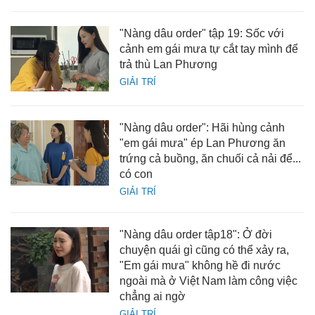
"Nàng dâu order" tập 19: Sốc với
cảnh em gái mưa tự cắt tay mình để
trả thù Lan Phương
GIẢI TRÍ
"Nàng dâu order": Hãi hùng cảnh
"em gái mưa" ép Lan Phương ăn
trứng cả buồng, ăn chuối cả nải để...
có con
GIẢI TRÍ
"Nàng dâu order tập18": Ở đời
chuyện quái gì cũng có thể xảy ra,
"Em gái mưa" không hề đi nước
ngoài mà ở Việt Nam làm công việc
chẳng ai ngờ
GIẢI TRÍ