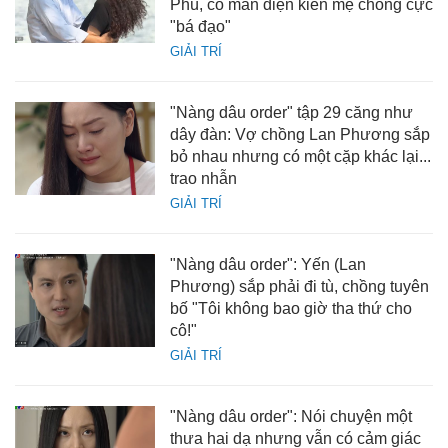
Phú, có màn diện kiến mẹ chồng cực
"bá đạo"
GIẢI TRÍ
"Nàng dâu order" tập 29 căng như
dây đàn: Vợ chồng Lan Phương sắp
bỏ nhau nhưng có một cặp khác lại...
trao nhẫn
GIẢI TRÍ
"Nàng dâu order": Yến (Lan
Phương) sắp phải đi tù, chồng tuyên
bố "Tôi không bao giờ tha thứ cho
cô!"
GIẢI TRÍ
"Nàng dâu order": Nói chuyện một
thưa hai dạ nhưng vẫn có cảm giác