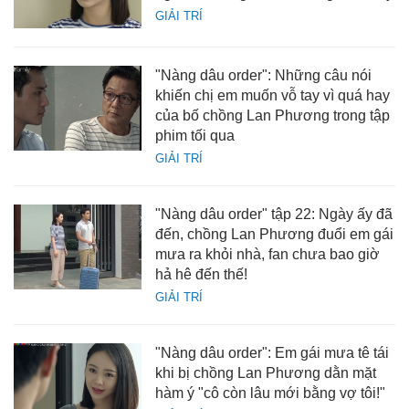
GIẢI TRÍ
"Nàng dâu order": Những câu nói
khiến chị em muốn vỗ tay vì quá hay
của bố chồng Lan Phương trong tập
phim tối qua
GIẢI TRÍ
"Nàng dâu order" tập 22: Ngày ấy đã
đến, chồng Lan Phương đuổi em gái
mưa ra khỏi nhà, fan chưa bao giờ
hả hê đến thế!
GIẢI TRÍ
"Nàng dâu order": Em gái mưa tê tái
khi bị chồng Lan Phương dằn mặt
hàm ý "cô còn lâu mới bằng vợ tôi!"