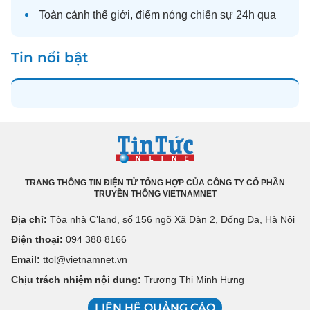
Toàn cảnh
thế giới
, điểm nóng chiến sự 24h qua
Tin nổi bật
TRANG THÔNG TIN ĐIỆN TỬ TỔNG HỢP CỦA CÔNG TY CỔ PHẦN
TRUYỀN THÔNG VIETNAMNET
Địa chỉ:
Tòa nhà C’land, số 156 ngõ Xã Đàn 2, Đống Đa, Hà Nội
Điện thoại:
094 388 8166
Email:
ttol@vietnamnet.vn
Chịu trách nhiệm nội dung:
Trương Thị Minh Hưng
LIÊN HỆ QUẢNG CÁO