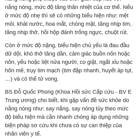
nắng nóng, mức độ tăng thân nhiệt của cơ thể. Nếu
ở mức độ nhẹ thì sẽ có những biểu hiện như: mệt
mỏi, khát nước, hoa mắt, chóng mặt, tăng nhịp tim,
tăng nhịp thở, hồi hộp đánh trống ngực, chuột rút.
Còn ở mức độ nặng, biểu hiện chủ yếu là đau đầu
dữ dội, khó thở tăng dần, cảm giác buồn nôn hoặc
nôn, yếu hoặc liệt nửa người, co giật, ngất xỉu hoặc
hôn mê, trụy tim mạch (tim đập nhanh, huyết áp tụt,
…) và có thể tử vong.
BS Đỗ Quốc Phong (Khoa Hồi sức Cấp cứu - BV E
Trung ương) cho biết, khi gặp vấn đề sức khỏe do
nắng nóng như: say nắng, say nóng tùy theo mức
độ biểu hiện mà cần nhanh chóng áp dụng những
biện pháp sơ cứu khi chưa có sự can thiệp của
nhân viên y tế.