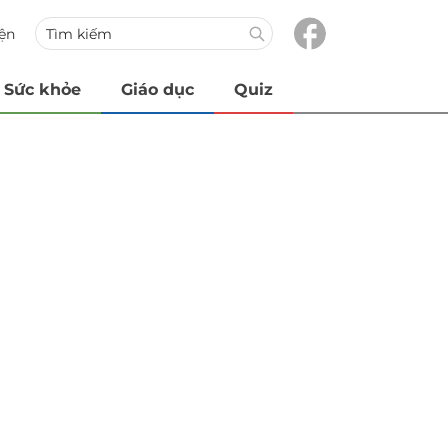
iện
Sức khỏe
Giáo dục
Quiz