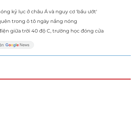
ng kỷ lục ở châu Á và nguy cơ 'bầu ướt'
 quên trong ô tô ngày nắng nóng
iện giữa trời 40 độ C, trường học đóng cửa