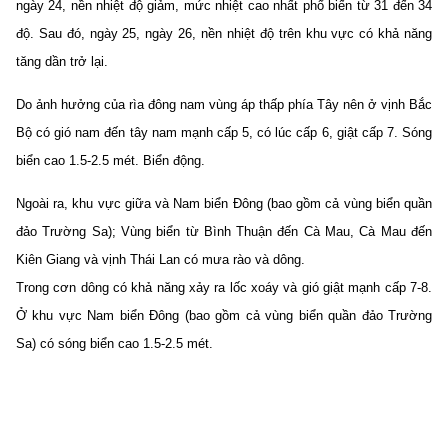
ngày 24, nền nhiệt độ giảm, mức nhiệt cao nhất phổ biến từ 31 đến 34
độ. Sau đó, ngày 25, ngày 26, nền nhiệt độ trên khu vực có khả năng
tăng dần trở lại.
Do ảnh hưởng của rìa đông nam vùng áp thấp phía Tây nên ở vịnh Bắc
Bộ có gió nam đến tây nam mạnh cấp 5, có lúc cấp 6, giật cấp 7. Sóng
biển cao 1.5-2.5 mét. Biển động.
Ngoài ra, khu vực giữa và Nam biển Đông (bao gồm cả vùng biển quần
đảo Trường Sa); Vùng biển từ Bình Thuận đến Cà Mau, Cà Mau đến
Kiên Giang và vịnh Thái Lan có mưa rào và dông.
Trong cơn dông có khả năng xảy ra lốc xoáy và gió giật mạnh cấp 7-8.
Ở khu vực Nam biển Đông (bao gồm cả vùng biển quần đảo Trường
Sa) có sóng biển cao 1.5-2.5 mét.